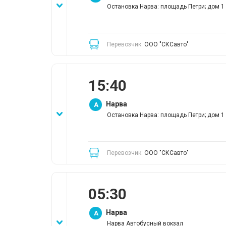
Остановка Нарва: площадь Петри; дом 1
Перевозчик:
ООО "СКСавто"
15
:
40
Нарва
A
Остановка Нарва: площадь Петри; дом 1
Перевозчик:
ООО "СКСавто"
05
:
30
Нарва
A
Нарва Автобусный вокзал