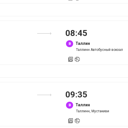
08
:
45
Таллин
B
Таллинн Автобусный вокзал
09
:
35
Таллин
B
Таллинн, Мустакиви