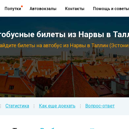
Попутки
Автовокзалы
Контакты
Помощь и советы
обусные билеты из Нарвы в Талл
айдите билеты на автобус из Нарвы в Таллин (Эстони
Статистика
Как еще доехать
Вопрос-ответ
⁝
⁝
⁝