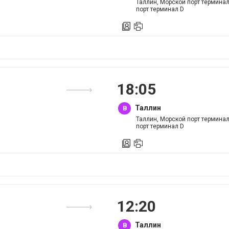
Таллин, Морской порт термина
порт терминал D
18
:
05
Таллин
B
Таллин, Морской порт термина
порт терминал D
12
:
20
Таллин
B