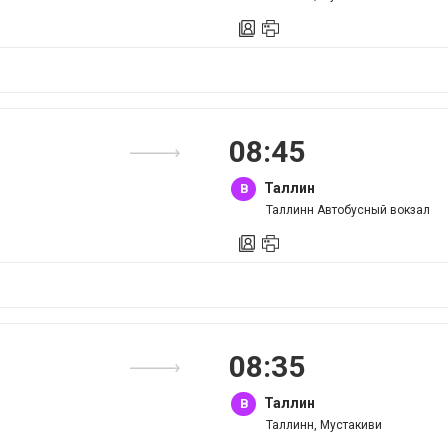
08
:
45
Таллин
B
Таллинн Автобусный вокзал
08
:
35
Таллин
B
Таллинн, Мустакиви