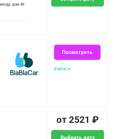
екоду; дом 46
Посмотреть
BlaBlaCar
от
2521
₽
Выбрать дату