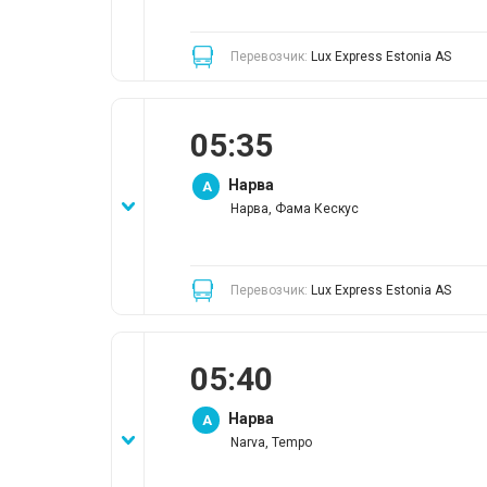
Перевозчик:
Lux Express Estonia AS
05
:
35
Нарва
A
Нарва, Фама Кескус
Перевозчик:
Lux Express Estonia AS
05
:
40
Нарва
A
Narva, Tempo