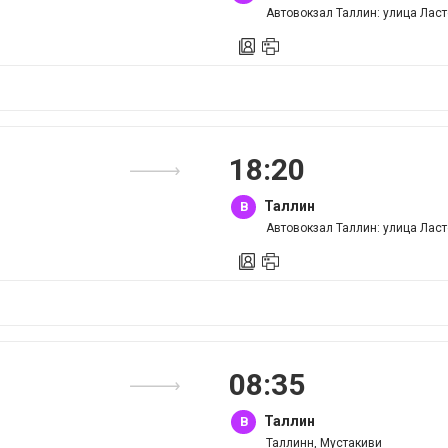
Автовокзал Таллин: улица Ласт
18
:
20
Таллин
B
Автовокзал Таллин: улица Ласт
08
:
35
Таллин
B
Таллинн, Мустакиви