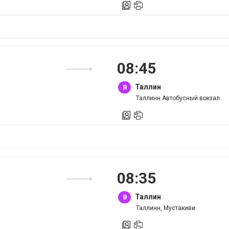
08
:
45
Таллин
B
Таллинн Автобусный вокзал
08
:
35
Таллин
B
Таллинн, Мустакиви