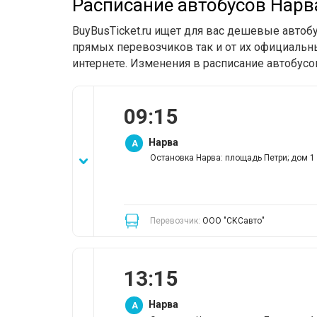
Расписание автобусов Нарв
BuyBusTicket.ru ищет для вас дешевые автоб
прямых перевозчиков так и от их официальны
интернете. Изменения в расписание автобусо
09
:
15
Нарва
A
Остановка Нарва: площадь Петри; дом 1
Перевозчик:
ООО "СКСавто"
13
:
15
Нарва
A