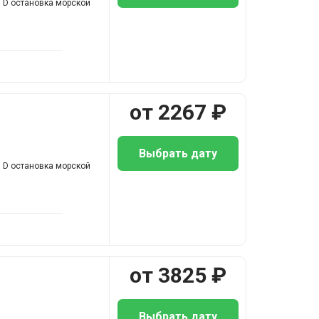
л D остановка морской
от
2267
₽
Выбрать дату
л D остановка морской
от
3825
₽
Выбрать дату