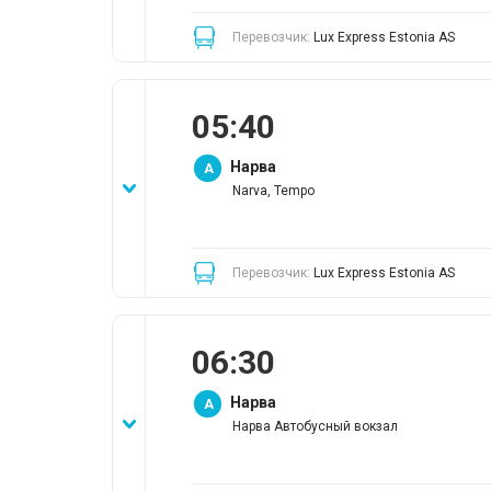
Перевозчик:
Lux Express Estonia AS
05
:
40
Нарва
A
Narva, Tempo
Перевозчик:
Lux Express Estonia AS
06
:
30
Нарва
A
Нарва Автобусный вокзал