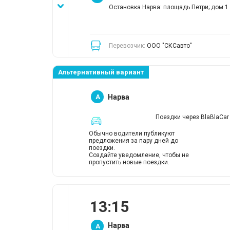
Остановка Нарва: площадь Петри; дом 1
Перевозчик:
ООО "СКСавто"
Альтернативный вариант
A
Нарва
Поездки через BlaBlaCar
Обычно водители публикуют
предложения за пару дней до
поездки.
Создайте уведомление, чтобы не
пропустить новые поездки.
13
:
15
Нарва
A