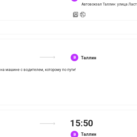
Автовокзал Таллин: улица Ласт
B
Таллин
 на машине с водителем, которому по пути!
15
:
50
Таллин
B