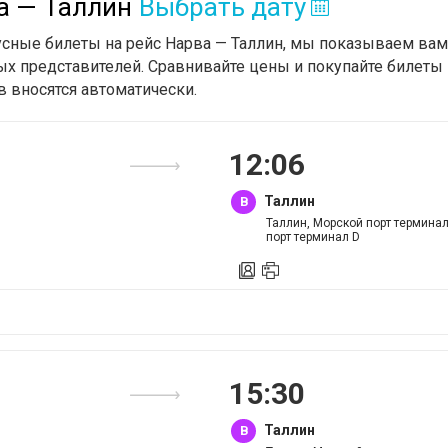
а — Таллин
Выбрать дату
усные билеты на рейс Нарва — Таллин, мы показываем вам 
х представителей. Сравнивайте цены и покупайте билеты 
в вносятся автоматически.
12
:
06
Таллин
B
Таллин, Морской порт термина
порт терминал D
15
:
30
Таллин
B