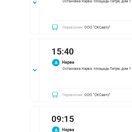
Остановка Нарва: площадь Петри; дом 1
Перевозчик:
ООО "СКСавто"
15
:
40
Нарва
A
Остановка Нарва: площадь Петри; дом 1
Перевозчик:
ООО "СКСавто"
09
:
15
Нарва
A