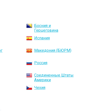
Босния и
Герцеговина
Испания
рг
Македония (БЮРМ)
Россия
Соединенные Штаты
Америки
Чехия