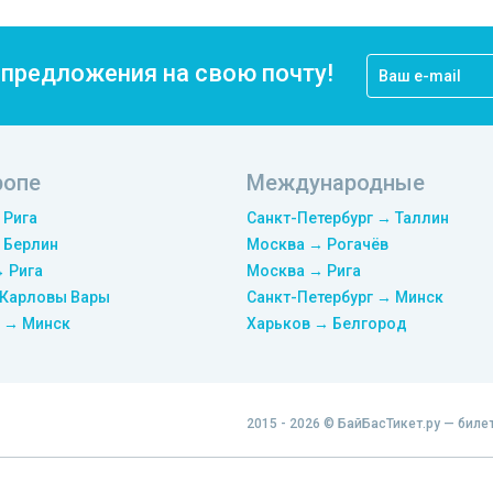
цпредложения на свою почту!
ропе
Международные
 Рига
Санкт-Петербург → Таллин
 Берлин
Москва → Рогачёв
→ Рига
Москва → Рига
 Карловы Вары
Санкт-Петербург → Минск
 → Минск
Харьков → Белгород
2015 - 2026 © БайБасТикет.ру — биле