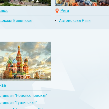
ьнюс
Рига
вокзал Вильнюса
Автовокзал Риги
ква
станция "Новоясеневская"
станция "Тушинская"