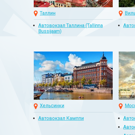
Таллин
Вил
Автовокзал Таллина (Tallinna
Авто
Bussijaam)
Хельсинки
Мос
Автовокзал Камппи
Авто
Авто