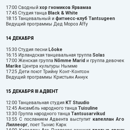
17:00 Сводный
хор гномиков Ярвамаа
17:45 Студия танца
Black & White
18:15 Танцевальный и
фитнесс-клуб Tantsugeen
Ведущий программы Дед Мороз Äffy
14 ДЕКАБРЯ
15:30 Студия песни
Lõoke
16:15 Ирландская танцевальная труппа
Solas
17:00 Женская группа
Nõmme Marid
и группа девочек
Marike
Центра культуры Нымме
17:25 Дети поют Трийну Конт-Контсон
Ведущий программы Кристьян Аннук
15 ДЕКАБРЯ III АДВЕНТ
12:00 Танцевальная студия
KT Stuudio
12:45 Ансамбль народного танца
Tuisuline
13:30 Группа народного танца
Tantsusarvikud
13:55 С посланием Адвента выступит
капеллан Аго
Лиллеорг
, поет Тынис Карк