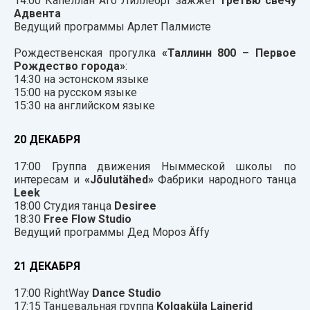
14:00 Капеллан Аго Лиллеорг зажжет
третью свечу
Адвента
Ведущий программы Арлет Палмисте
Рождественская прогулка
«Таллинн 800 – Первое
Рождество города»
:
14:30 на эстонском языке
15:00 на русском языке
15:30 на английском языке
20 ДЕКАБРЯ
17:00 Группа движения Ныммеской школы по
интересам и
«Jõulutähed»
Фабрики народного танца
Leek
18:00 Студия танца
Desiree
18:30
Free Flow Studio
Ведущий программы Дед Мороз Äffy
21 ДЕКАБРЯ
17:00 RightWay
Dance Studio
17:15 Танцевальная группа
Kolgaküla Lainerid