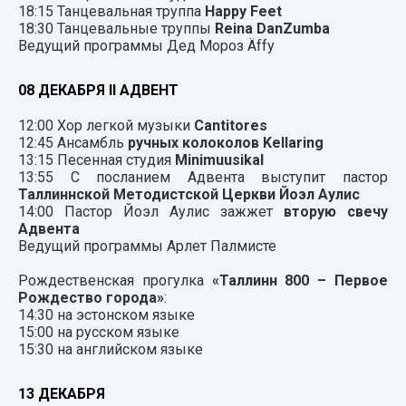
18:15 Танцевальная труппа
Happy Feet
18:30 Танцевальные труппы
Reina DanZumba
Ведущий программы Дед Мороз Äffy
08 ДЕКАБРЯ II АДВЕНТ
12:00 Хор легкой музыки
Cantitores
12:45 Ансамбль
ручных колоколов Kellaring
13:15 Песенная студия
Minimuusikal
13:55 С посланием Адвента выступит пастор
Таллиннской Методистской Церкви Йоэл Аулис
14:00 Пастор Йоэл Аулис зажжет
вторую свечу
Адвента
Ведущий программы Арлет Палмисте
Рождественская прогулка
«Таллинн 800 – Первое
Рождество города»
:
14:30 на эстонском языке
15:00 на русском языке
15:30 на английском языке
13 ДЕКАБРЯ