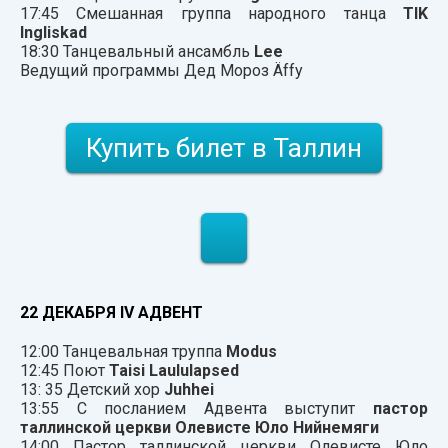
17:45 Смешанная группа народного танца
TIK
Ingliskad
18:30 Танцевальный ансамбль
Lee
Ведущий программы Дед Мороз Äffy
Купить билет в Таллин
22 ДЕКАБРЯ IV АДВЕНТ
12:00 Танцевальная труппа
Modus
12:45 Поют
Taisi Laululapsed
13: 35 Детский хор
Juhhei
13:55 С посланием Адвента выступит
пастор
таллинской церкви Олевисте Юло Нийнемяги
14:00 Пастор таллинской церкви Олевисте Юло