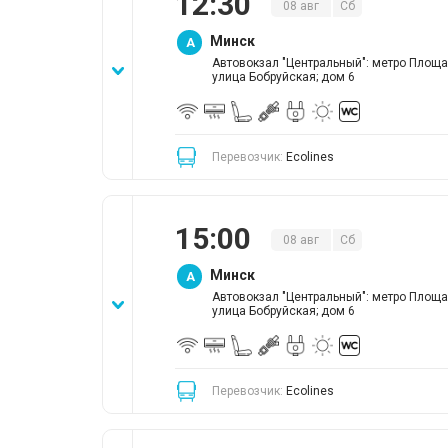
12
:
30
08
авг
Сб
Минск
A
Автовокзал "Центральный": метро Площа
улица Бобруйская; дом 6
Перевозчик:
Ecolines
15
:
00
08
авг
Сб
Минск
A
Автовокзал "Центральный": метро Площа
улица Бобруйская; дом 6
Перевозчик:
Ecolines