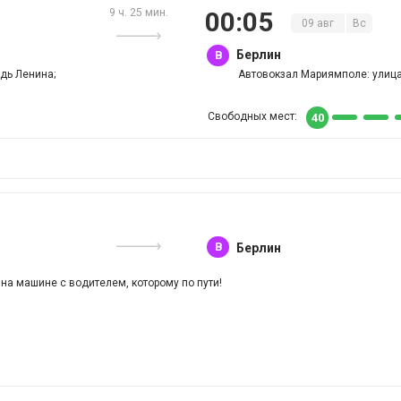
9 ч. 25 мин.
00
:
05
09
авг
Вс
Берлин
B
дь Ленина;
Автовокзал Мариямполе: улица
Свободных мест:
40
B
Берлин
 на машине с водителем, которому по пути!