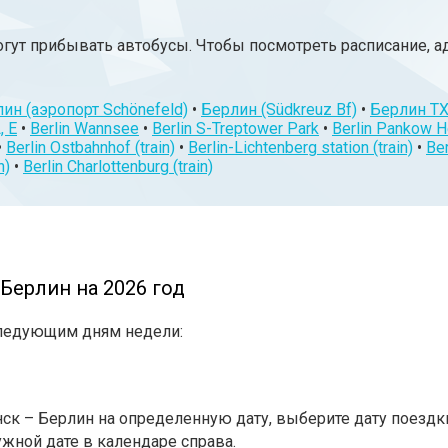
огут прибывать автобусы. Чтобы посмотреть расписание, а
ин (аэропорт Schönefeld)
•
Берлин (Südkreuz Bf)
•
Берлин TX
, E
•
Berlin Wannsee
•
Berlin S-Treptower Park
•
Berlin Pankow H
•
Berlin Ostbahnhof (train)
•
Berlin-Lichtenberg station (train)
•
Ber
n)
•
Berlin Charlottenburg (train)
Берлин на 2026 год
следующим дням недели:
ск – Берлин на определенную дату, выберите дату поездк
ужной дате в календаре справа.