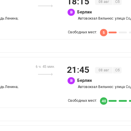
18
:
15
08
авг
Сб
Берлин
B
дь Ленина;
Автовокзал Вильнюс: улица Со
Свободных мест:
5
6 ч. 45 мин.
21
:
45
08
авг
Сб
Берлин
B
дь Ленина;
Автовокзал Вильнюс: улица Со
Свободных мест:
40