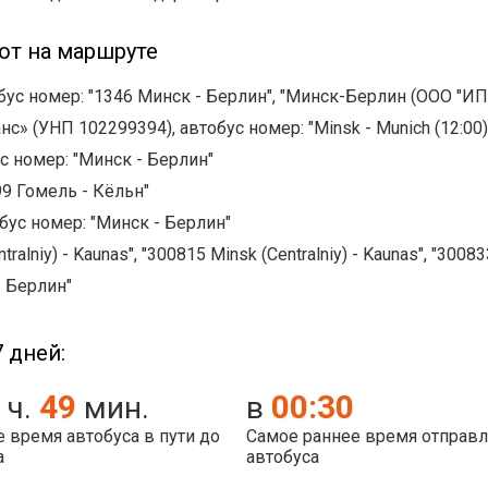
ют на маршруте
обус номер: "1346 Минск - Берлин", "Минск-Берлин (ООО "ИП
» (УНП 102299394), автобус номер: "Minsk - Munich (12:00)
с номер: "Минск - Берлин"
9 Гомель - Кёльн"
ус номер: "Минск - Берлин"
alniy) - Kaunas", "300815 Minsk (Centralniy) - Kaunas", "300833
- Берлин"
 дней:
49
00:30
ч.
мин.
в
 время автобуса в пути до
Самое раннее время отправ
а
автобуса