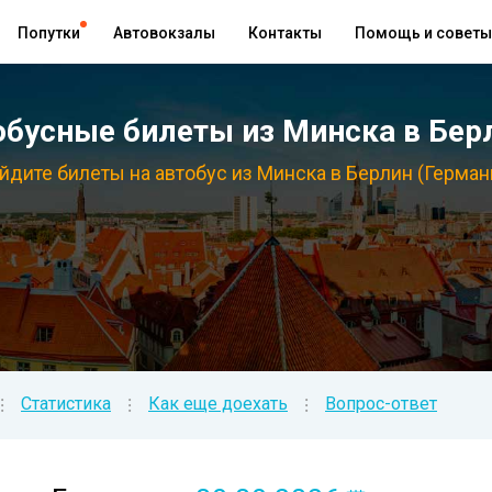
Попутки
Автовокзалы
Контакты
Помощь и советы
бусные билеты из Минска в Берл
йдите билеты на автобус из Минска в Берлин (Герман
Статистика
Как еще доехать
Вопрос-ответ
⁝
⁝
⁝