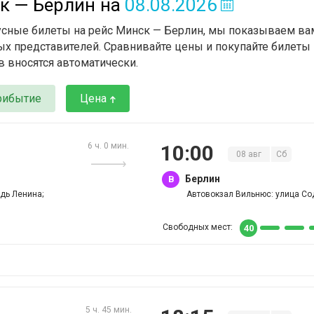
к — Берлин
на
08.08.2026
усные билеты на рейс Минск — Берлин, мы показываем вам
х представителей. Сравнивайте цены и покупайте билеты 
в вносятся автоматически.
рибытие
Цена
6 ч. 0 мин.
10
:
00
08
авг
Сб
Берлин
B
дь Ленина;
Автовокзал Вильнюс: улица Со
Свободных мест:
40
5 ч. 45 мин.