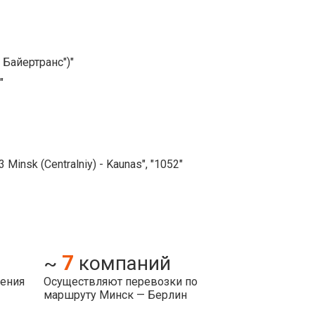
 Байертранс")"
"
 Minsk (Centralniy) - Kaunas", "1052"
7
~
компаний
ления
Осуществляют перевозки по
маршруту Минск — Берлин