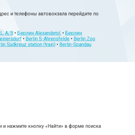
дрес и телефоны автовокзала перейдите по
L, A/B
•
Берлин Alexanderpl.
•
Берлин
einersdorf
•
Berlin S-Ahrensfelde
•
Berlin Zoo
lin Südkreuz station (train)
•
Berlin-Spandau
и и нажмите кнопку «Найти» в форме поиска