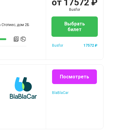
от
17572
₽
Busfor
Выбрать
 Стотиес; дом 2Б
билет
Busfor
17572
₽
Посмотреть
BlaBlaCar