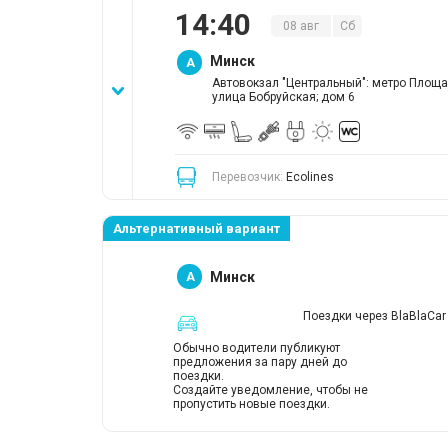
14
:
40
08
авг
Сб
Минск
A
Автовокзал "Центральный": метро Площа
улица Бобруйская; дом 6
Перевозчик:
Ecolines
Альтернативный вариант
A
Минск
Поездки через BlaBlaCar
Обычно водители публикуют
предложения за пару дней до
поездки.
Создайте уведомление, чтобы не
пропустить новые поездки.