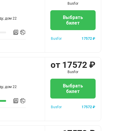
Busfor
Выбрать
ду; дом 22
билет
Busfor
17572
₽
от
17572
₽
Busfor
Выбрать
ду; дом 22
билет
Busfor
17572
₽