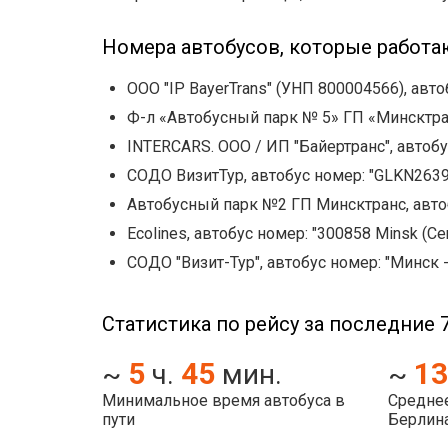
Номера автобусов, которые работа
OOO "IP BayerTrans" (УНП 800004566), авт
Ф-л «Автобусный парк № 5» ГП «Минсктранс
INTERCARS. ООО / ИП "Байертранс", автобу
СОДО ВизитТур, автобус номер: "GLKN2639
Автобусный парк №2 ГП Минсктранс, автоб
Ecolines, автобус номер: "300858 Minsk (Centr
СОДО "Визит-Тур", автобус номер: "Минск 
Статистика по рейсу за последние 7
5
45
13
~
ч.
мин.
~
Минимальное время автобуса в
Среднее
пути
Берлин