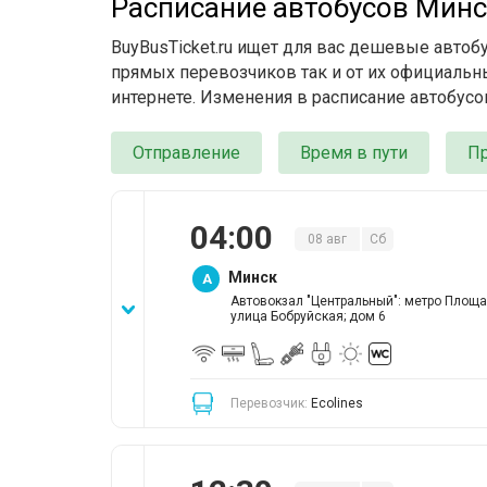
Расписание автобусов Минс
BuyBusTicket.ru ищет для вас дешевые автоб
прямых перевозчиков так и от их официальны
интернете. Изменения в расписание автобусо
Отправление
Время в пути
П
04
:
00
08
авг
Сб
Минск
A
Автовокзал "Центральный": метро Площа
улица Бобруйская; дом 6
Перевозчик:
Ecolines