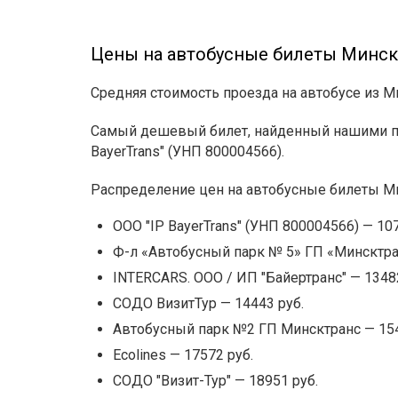
Цены на автобусные билеты Минск
Средняя стоимость проезда на автобусе из М
Самый дешевый билет, найденный нашими пол
BayerTrans" (УНП 800004566).
Распределение цен на автобусные билеты М
OOO "IP BayerTrans" (УНП 800004566) — 107
Ф-л «Автобусный парк № 5» ГП «Минсктра
INTERCARS. ООО / ИП "Байертранс" — 13482
СОДО ВизитТур — 14443 руб.
Автобусный парк №2 ГП Минсктранс — 154
Ecolines — 17572 руб.
СОДО "Визит-Тур" — 18951 руб.