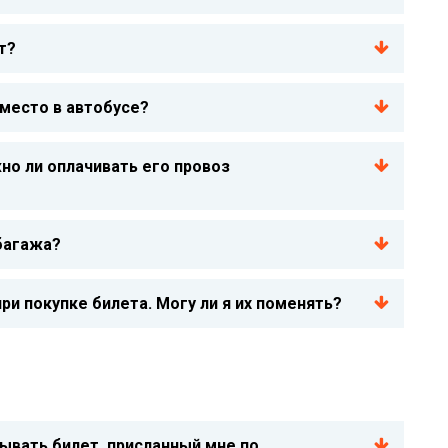
т?
место в автобусе?
но ли оплачивать его провоз
багажа?
ри покупке билета. Могу ли я их поменять?
ывать билет, присланный мне по