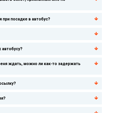
 при посадке в автобус?
к автобусу?
меня ждать, можно ли как-то задержать
осылку?
ия?