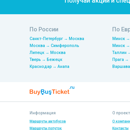
Получай акции и спе
По России
По Ев
Санкт-Петербург → Москва
Минск →
Москва → Симферополь
Минск →
Липецк → Москва
Таллин 
Тверь → Бежецк
Прага →
Краснодар → Анапа
Варшава
Информация
О проект
Маршруты автобусов
О компан
Маршруты попуток
Контакты