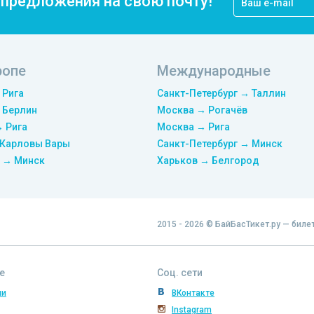
цпредложения на свою почту!
ропе
Международные
 Рига
Санкт-Петербург → Таллин
 Берлин
Москва → Рогачёв
→ Рига
Москва → Рига
 Карловы Вары
Санкт-Петербург → Минск
 → Минск
Харьков → Белгород
2015 - 2026 © БайБасТикет.ру — биле
е
Соц. сети
ии
ВКонтакте
Instagram