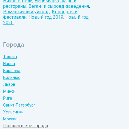
Бизнес-отели
,
Необычные кафе и
рестораны
,
Веган- и сыроед-заведения
,
Романтичный уикэнд
,
Концерты и
фестивали
,
Новый год 2019
,
Новый год
2020
Города
Таллин
Нарва
Варшава
Вильнюс
Львов
Минск
Рига
Санкт-Петербург
Хельсинки
Москва
Показать все города