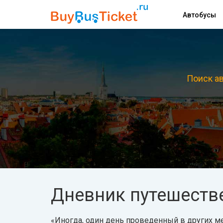
Автобусы
Поиск ав
Дневник путешеств
«Иногда, один день проведенный в других ме