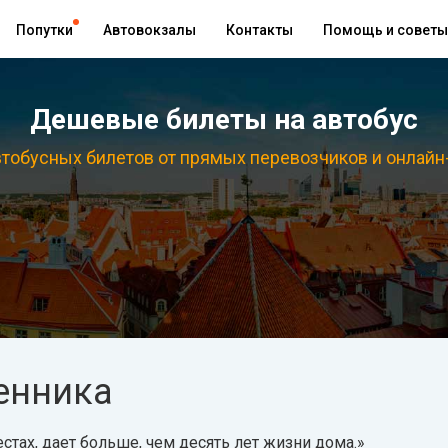
Попутки
Автовокзалы
Контакты
Помощь и советы
Дешевые билеты на автобус
тобусных билетов от прямых перевозчиков и онлайн
енника
стах, дает больше, чем десять лет жизни дома.»