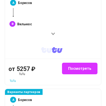
A
Борисов
B
Вильнюс
от
5257
₽
Посмотреть
TuTu
TuTu
Варианты партнеров
A
Борисов