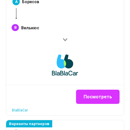
A
Борисов
B
Вильнюс
Посмотреть
BlaBlaCar
Варианты партнеров