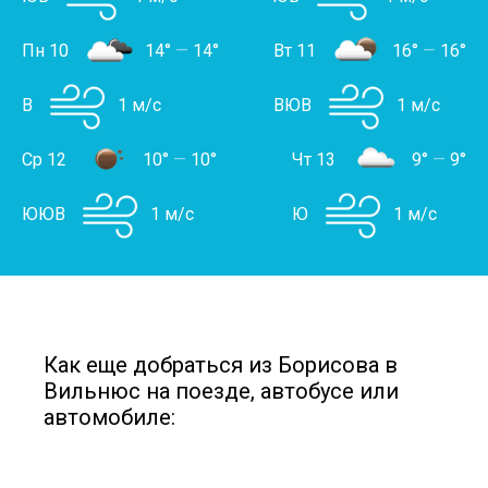
Пн 10
14°
—
14°
Вт 11
16°
—
16°
В
1 м/с
ВЮВ
1 м/с
Ср 12
10°
—
10°
Чт 13
9°
—
9°
ЮЮВ
1 м/с
Ю
1 м/с
Как еще добраться из Борисова в
Вильнюс на поезде, автобусе или
автомобиле: