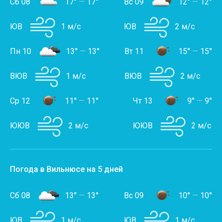
Сб 08
17°
—
17°
Вс 09
12°
—
12°
ЮВ
1 м/с
ЮВ
2 м/с
Пн 10
13°
—
13°
Вт 11
15°
—
15°
ВЮВ
1 м/с
ВЮВ
2 м/с
Ср 12
11°
—
11°
Чт 13
9°
—
9°
ЮЮВ
2 м/с
ЮЮВ
2 м/с
Погода в Вильнюсе на 5 дней
Сб 08
13°
—
13°
Вс 09
10°
—
10°
ЮВ
1 м/с
ЮВ
1 м/с