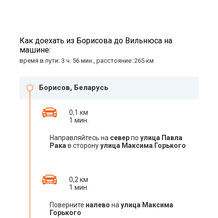
Как доехать из Борисова до Вильнюса на
машине:
время в пути: 3 ч. 56 мин., расстояние: 265 км
Борисов, Беларусь
0,1 км
1 мин.
Направляйтесь на
север
по
улица Павла
Рака
в сторону
улица Максима Горького
0,2 км
1 мин.
Поверните
налево
на
улица Максима
Горького