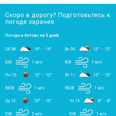
Скоро в дорогу? Подготовьтесь к
погоде заранее
Погода в Алтово на 5 дней
Сб 08
14°
—
14°
Вс 09
12°
—
12°
ЮВ
1 м/с
ЮВ
1 м/с
Пн 10
12°
—
12°
Вт 11
15°
—
15°
ВЮВ
1 м/с
ВЮВ
1 м/с
Ср 12
10°
—
10°
Чт 13
8°
—
8°
ЮВ
2 м/с
ЮВ
1 м/с