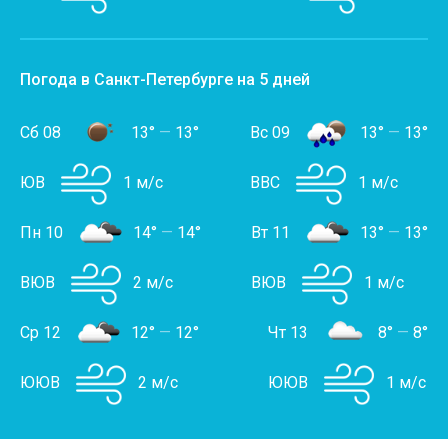
Погода в Санкт-Петербурге на 5 дней
Сб 08
13°
—
13°
Вс 09
13°
—
13°
ЮВ
1 м/с
ВВС
1 м/с
Пн 10
14°
—
14°
Вт 11
13°
—
13°
ВЮВ
2 м/с
ВЮВ
1 м/с
Ср 12
12°
—
12°
Чт 13
8°
—
8°
ЮЮВ
2 м/с
ЮЮВ
1 м/с