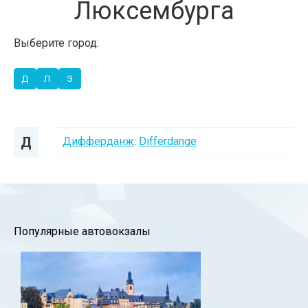
Люксембурга
Выберите город:
Д
Л
Э
Д
Дифферданж
:
Differdange
Популярные автовокзалы