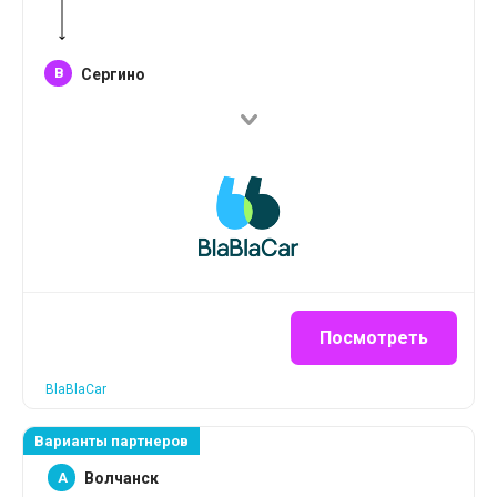
B
Сергино
Посмотреть
BlaBlaCar
Варианты партнеров
A
Волчанск