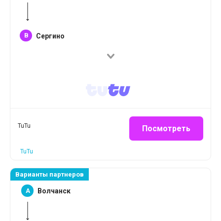
B
Сергино
TuTu
Посмотреть
TuTu
Варианты партнеров
A
Волчанск