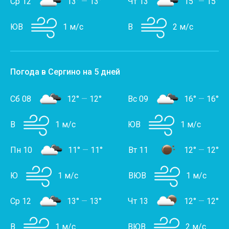
Ср 12
13°
—
13°
Чт 13
15°
—
15°
ЮВ
1 м/с
В
2 м/с
Погода в Сергино на 5 дней
Сб 08
12°
—
12°
Вс 09
16°
—
16°
В
1 м/с
ЮВ
1 м/с
Пн 10
11°
—
11°
Вт 11
12°
—
12°
Ю
1 м/с
ВЮВ
1 м/с
Ср 12
13°
—
13°
Чт 13
12°
—
12°
В
1 м/с
ВЮВ
2 м/с