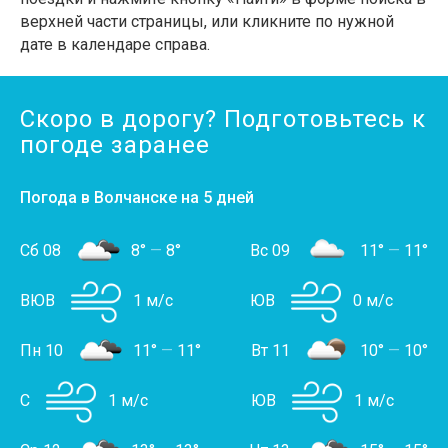
верхней части страницы, или кликните по нужной
дате в календаре справа.
Скоро в дорогу? Подготовьтесь к
погоде заранее
Погода в Волчанске на 5 дней
Сб 08
8°
—
8°
Вс 09
11°
—
11°
ВЮВ
1 м/с
ЮВ
0 м/с
Пн 10
11°
—
11°
Вт 11
10°
—
10°
С
1 м/с
ЮВ
1 м/с