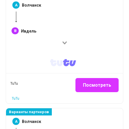
A
Волчанск
B
Ивдель
TuTu
Посмотреть
TuTu
Варианты партнеров
A
Волчанск