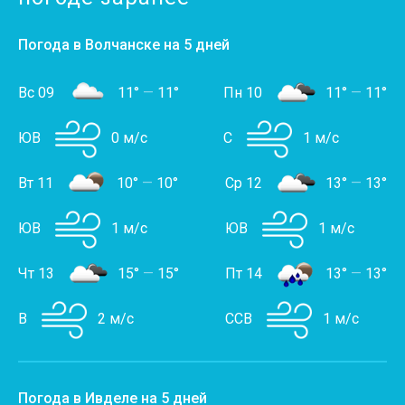
Погода в Волчанске на 5 дней
Вс 09
11°
—
11°
Пн 10
11°
—
11°
ЮВ
0 м/с
С
1 м/с
Вт 11
10°
—
10°
Ср 12
13°
—
13°
ЮВ
1 м/с
ЮВ
1 м/с
Чт 13
15°
—
15°
Пт 14
13°
—
13°
В
2 м/с
ССВ
1 м/с
Погода в Ивделе на 5 дней