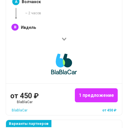
A
Волчанск
~
2
часов
B
Ивдель
от
450
₽
1 предложение
BlaBlaCar
BlaBlaCar
от
450
₽
Варианты партнеров