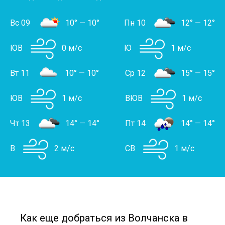
Вс 09
10°
—
10°
Пн 10
12°
—
12°
ЮВ
0 м/с
Ю
1 м/с
Вт 11
10°
—
10°
Ср 12
15°
—
15°
ЮВ
1 м/с
ВЮВ
1 м/с
Чт 13
14°
—
14°
Пт 14
14°
—
14°
В
2 м/с
СВ
1 м/с
Как еще добраться из Волчанска в