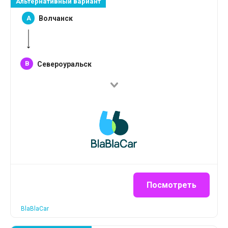
Альтернативный вариант
A
Волчанск
B
Североуральск
Посмотреть
BlaBlaCar