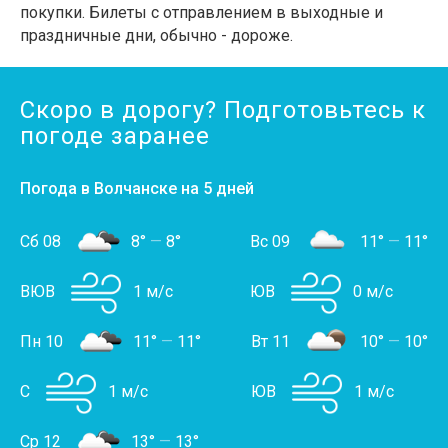
покупки. Билеты с отправлением в выходные и
праздничные дни, обычно - дороже.
Скоро в дорогу? Подготовьтесь к
погоде заранее
Погода в Волчанске на 5 дней
Сб 08
8°
—
8°
Вс 09
11°
—
11°
ВЮВ
1 м/с
ЮВ
0 м/с
Пн 10
11°
—
11°
Вт 11
10°
—
10°
С
1 м/с
ЮВ
1 м/с
Ср 12
13°
—
13°