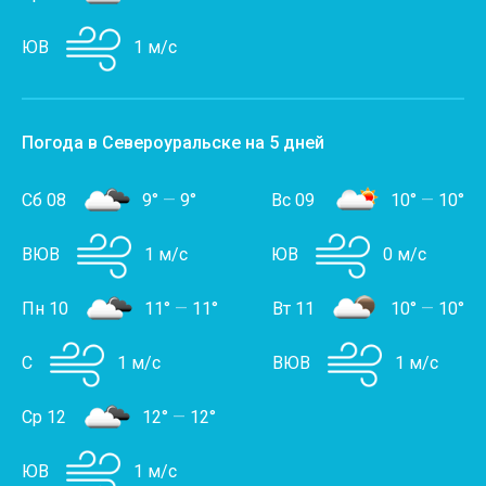
ЮВ
1 м/с
Погода в Североуральске на 5 дней
Сб 08
9°
—
9°
Вс 09
10°
—
10°
ВЮВ
1 м/с
ЮВ
0 м/с
Пн 10
11°
—
11°
Вт 11
10°
—
10°
С
1 м/с
ВЮВ
1 м/с
Ср 12
12°
—
12°
ЮВ
1 м/с