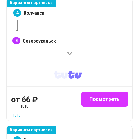
Варианты партнеров
A
Волчанск
B
Североуральск
от
66
₽
Посмотреть
TuTu
TuTu
Варианты партнеров