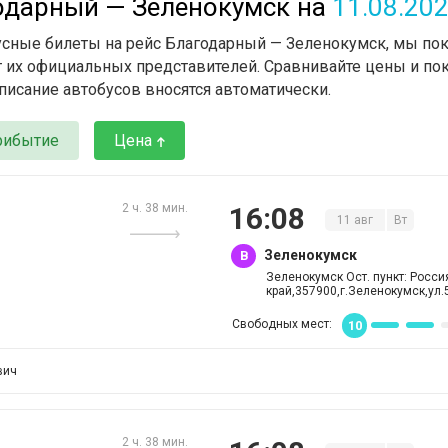
одарный — Зеленокумск
на
11.08.20
бусные билеты на рейс Благодарный — Зеленокумск, мы по
т их официальных представителей. Сравнивайте цены и пок
писание автобусов вносятся автоматически.
рибытие
Цена
2 ч. 38 мин.
16
:
08
11
авг
Вт
Зеленокумск
B
Зеленокумск Ост. пункт: Росс
край,357900,г.Зеленокумск,ул.
Свободных мест:
10
вич
2 ч. 38 мин.