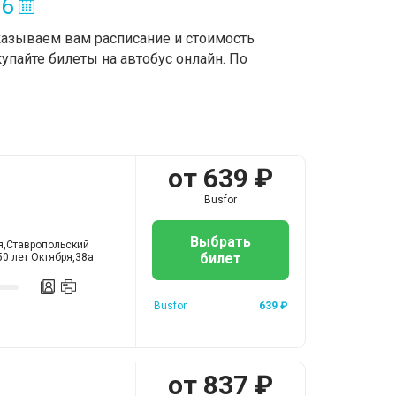
26
казываем вам расписание и стоимость
упайте билеты на автобус онлайн. По
от
639
₽
Busfor
Выбрать
ия,Ставропольский
билет
50 лет Октября,38а
Busfor
639
₽
от
837
₽