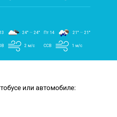
13
24°
—
24°
Пт 14
21°
—
21°
ЮВ
2 м/с
ССВ
1 м/с
втобусе или автомобиле: