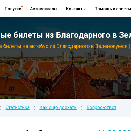
Попутки
Автовокзалы
Контакты
Помощь и советы
е билеты из Благодарного в Зе
 билеты на автобус из Благодарного в Зеленокумск 
Статистика
Как еще доехать
Вопрос-ответ
⁝
⁝
⁝