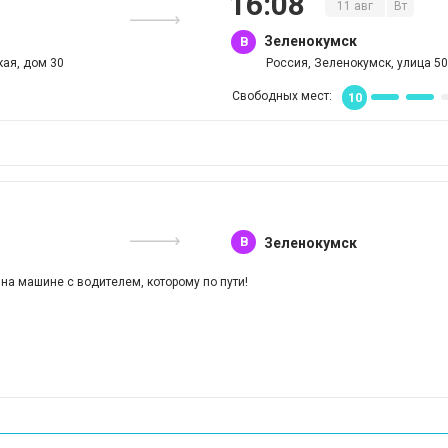
16
:
08
11
авг
Вт
Зеленокумск
B
кая, дом 30
Россия, Зеленокумск, улица 50
Свободных мест:
10
B
Зеленокумск
 на машине с водителем, которому по пути!