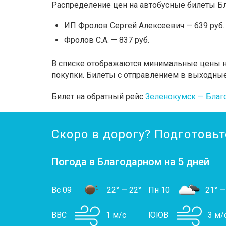
Распределение цен на автобусные билеты Б
ИП Фролов Сергей Алексеевич — 639 руб.
Фролов С.А. — 837 руб.
В списке отображаются минимальные цены на
покупки. Билеты с отправлением в выходные
Билет на обратный рейс
Зеленокумск — Благ
Скоро в дорогу? Подготовьт
Погода в Благодарном на 5 дней
Вс 09
22°
—
22°
Пн 10
21°
—
ВВС
1 м/с
ЮЮВ
3 м/