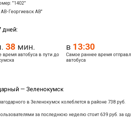
мер: "1402"
й АВ-Георгиевск АВ"
 дней:
38
13:30
ч.
мин.
в
 время автобуса в пути до
Самое раннее время отправ
кумска
автобуса
дарный — Зеленокумск
лагодарного в Зеленокумск колеблется в районе 738 руб.
льзователями за последнюю неделю стоит 639 руб. за од