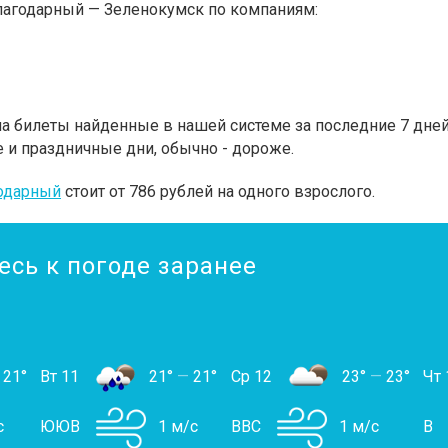
лагодарный — Зеленокумск по компаниям:
 билеты найденные в нашей системе за последние 7 дней.
 и праздничные дни, обычно - дороже.
одарный
стоит от 786 рублей на одного взрослого.
есь к погоде заранее
21°
Вт 11
21°
—
21°
Ср 12
23°
—
23°
Чт 
с
ЮЮВ
1 м/с
ВВС
1 м/с
В