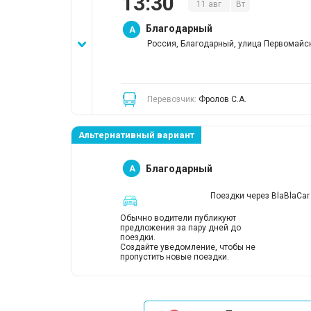
13
:
30
11
авг
Вт
Благодарный
A
Россия, Благодарный, улица Первомайс
Перевозчик:
Фролов С.А.
Альтернативный вариант
A
Благодарный
Поездки через BlaBlaCar
Обычно водители публикуют
предложения за пару дней до
поездки.
Создайте уведомление, чтобы не
пропустить новые поездки.