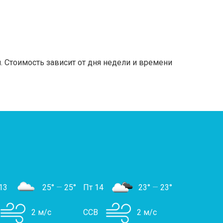
 Стоимость зависит от дня недели и времени
13
25°
—
25°
Пт 14
23°
—
23°
2 м/с
ССВ
2 м/с