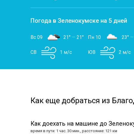
Погода в Зеленокумске на 5 дней
Вс 09
21°
—
21°
Пн 10
23°
—
СВ
1 м/с
ЮВ
2 м/с
Как еще добраться из Благо
Как доехать на машине до Зеленок
время в пути: 1 час. 30 мин., расстояние: 121 км