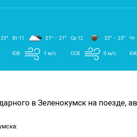
23°
Вт 11
21°
—
21°
Ср 12
23°
—
23°
Чт 
ЮВ
1 м/с
ССВ
0 м/с
Ю
дарного в Зеленокумск на поезде, а
умска: