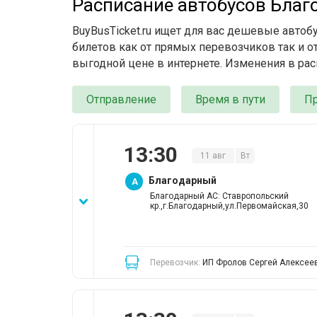
Расписание автобусов Благ
BuyBusTicket.ru ищет для вас дешевые авто
билетов как от прямых перевозчиков так и о
выгодной цене в интернете. Изменения в рас
Отправление
Время в пути
П
13
:
30
11
авг
Вт
Благодарный
A
Благодарный АС: Ставропольский
кр.,г.Благодарный,ул.Первомайская,30
Перевозчик:
ИП Фролов Сергей Алексее