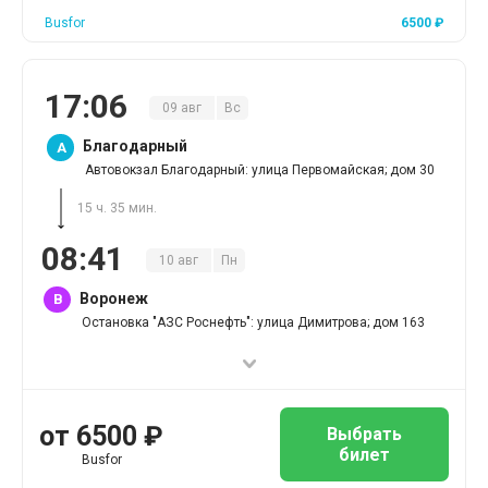
Busfor
6500
₽
17
:
06
09
авг
Вс
Благодарный
A
Автовокзал Благодарный: улица Первомайская; дом 30
15 ч. 35 мин.
08
:
41
10
авг
Пн
Воронеж
B
Остановка "АЗС Роснефть": улица Димитрова; дом 163
от
6500
₽
Выбрать
билет
Busfor