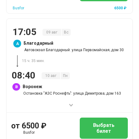
Busfor
6500
₽
17
:
05
09
авг
Вс
Благодарный
A
Автовокзал Благодарный: улица Первомайская; дом 30
15 ч. 35 мин.
08
:
40
10
авг
Пн
Воронеж
B
Остановка "АЗС Роснефть": улица Димитрова; дом 163
от
6500
₽
Выбрать
билет
Busfor