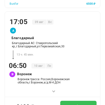
Busfor
6500
₽
17
:
05
09
авг
Вс
A
Благодарный
Благодарный АС: Ставропольский
кр.,г.Благодарный,ул.Первомайская,30
13 ч. 45 мин.
06
:
50
10
авг
Пн
Воронеж
B
Воронеж трасса: Россия,Воронежская
область,г.Воронеж,а/д М-4 ДОН