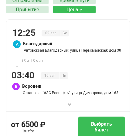
Отправление
Время в пути
Прибытие
Цена
12
:
25
09
авг
Вс
Благодарный
A
Автовокзал Благодарный: улица Первомайская; дом 30
15 ч. 15 мин.
03
:
40
10
авг
Пн
Воронеж
B
Остановка "АЗС Роснефть": улица Димитрова; дом 163
от
6500
₽
Выбрать
билет
Busfor