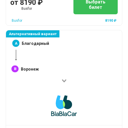
от
8190
₽
Выбрать
билет
Busfor
Busfor
8190
₽
Альтернативный вариант
A
Благодарный
B
Воронеж