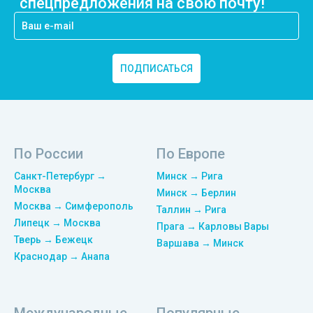
спецпредложения на свою почту!
ПОДПИСАТЬСЯ
По России
По Европе
Санкт-Петербург →
Минск → Рига
Москва
Минск → Берлин
Москва → Симферополь
Таллин → Рига
Липецк → Москва
Прага → Карловы Вары
Тверь → Бежецк
Варшава → Минск
Краснодар → Анапа