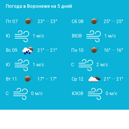
Погода в Воронеже на 5 дней
Пт 07
23°
—
23°
Сб 08
25°
—
25°
Ю
1 м/с
ВЮВ
1 м/с
Вс 09
21°
—
21°
Пн 10
16°
—
16°
Ю
1 м/с
С
2 м/с
Вт 11
17°
—
17°
Ср 12
21°
—
21°
С
0 м/с
ЮЮВ
0 м/с