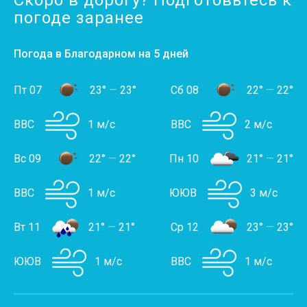
Скоро в дорогу? Подготовьтесь к
погоде заранее
Погода в Благодарном на 5 дней
Пт 07
23°
—
23°
Сб 08
22°
—
22°
ВВС
1 м/с
ВВС
2 м/с
Вс 09
22°
—
22°
Пн 10
21°
—
21°
ВВС
1 м/с
ЮЮВ
3 м/с
Вт 11
21°
—
21°
Ср 12
23°
—
23°
ЮЮВ
1 м/с
ВВС
1 м/с