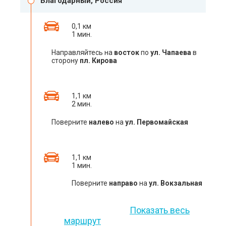
Благодарный, Россия
0,1 км
1 мин.
Направляйтесь на
восток
по
ул. Чапаева
в
сторону
пл. Кирова
1,1 км
2 мин.
Поверните
налево
на
ул. Первомайская
1,1 км
1 мин.
Поверните
направо
на
ул. Вокзальная
Показать весь
маршрут