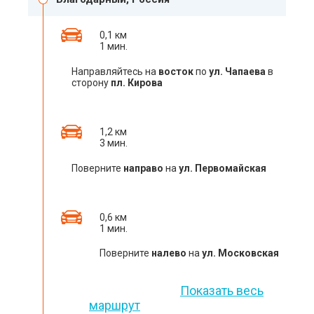
0,1 км
1 мин.
Направляйтесь на
восток
по
ул. Чапаева
в
сторону
пл. Кирова
1,2 км
3 мин.
Поверните
направо
на
ул. Первомайская
0,6 км
1 мин.
Поверните
налево
на
ул. Московская
Показать весь
маршрут