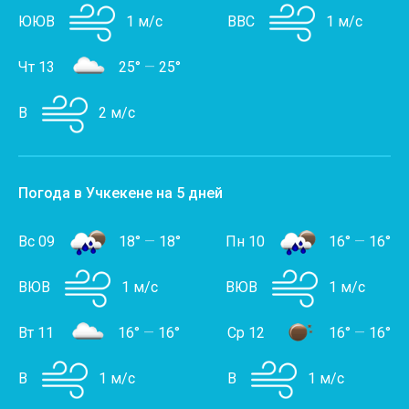
ЮЮВ
1 м/с
ВВС
1 м/с
Чт 13
25°
—
25°
В
2 м/с
Погода в Учкекене на 5 дней
Вс 09
18°
—
18°
Пн 10
16°
—
16°
ВЮВ
1 м/с
ВЮВ
1 м/с
Вт 11
16°
—
16°
Ср 12
16°
—
16°
В
1 м/с
В
1 м/с