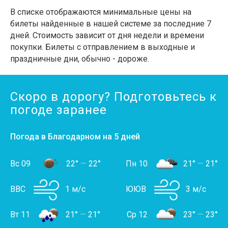
В списке отображаются минимальные цены на
билеты найденные в нашей системе за последние 7
дней. Стоимость зависит от дня недели и времени
покупки. Билеты с отправлением в выходные и
праздничные дни, обычно - дороже.
Скоро в дорогу? Подготовьтесь к
погоде заранее
Погода в Благодарном на 5 дней
Вс 09
22°
—
22°
Пн 10
21°
—
21°
ВВС
1 м/с
ЮЮВ
3 м/с
Вт 11
21°
—
21°
Ср 12
23°
—
23°