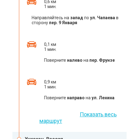
0,6 км
1 мин.
Направляйтесь на
запад
по
ул. Чапаева
в
сторону
пер. 9 Января
0,1 км
1 мин.
Поверните
налево
на
пер. Фрунзе
0,9 км
1 мин.
Поверните
направо
на
ул. Ленина
Показать весь
маршрут