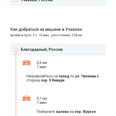
Учкекен, Россия
Как добраться на машине в Учкекен:
время в пути: 3 ч. 16 мин., расстояние: 218 км
Благодарный, Россия
0,6 км
1 мин.
Направляйтесь на
запад
по
ул. Чапаева
в
сторону
пер. 9 Января
0,1 км
1 мин.
Поверните
налево
на
пер. Фрунзе