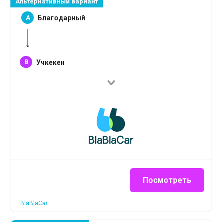
Альтернативный вариант
A
Благодарный
B
Учкекен
Посмотреть
BlaBlaCar