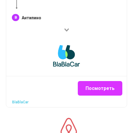
B
Антипино
Посмотреть
BlaBlaCar