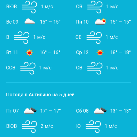
ВЮВ
1 м/с
СВ
1 м/с
Вс 09
15°
—
15°
Пн 10
15°
—
15°
В
1 м/с
СВ
1 м/с
Вт 11
16°
—
16°
Ср 12
18°
—
18°
ССВ
1 м/с
СВ
1 м/с
Погода в Антипино на 5 дней
Пт 07
17°
—
17°
Сб 08
13°
—
13°
ВЮВ
2 м/с
Ю
1 м/с