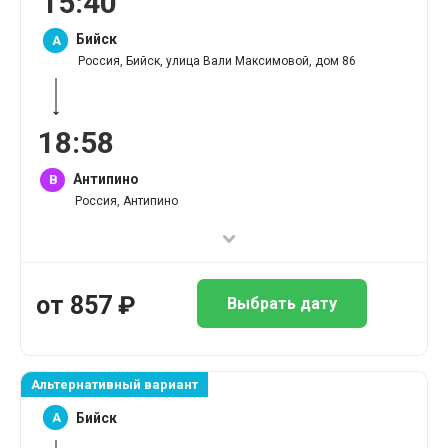
15
:
40
Бийск
A
Россия, Бийск, улица Вали Максимовой, дом 86
18
:
58
Антипино
B
Россия, Антипино
от
857
₽
Выбрать дату
Альтернативный вариант
A
Бийск