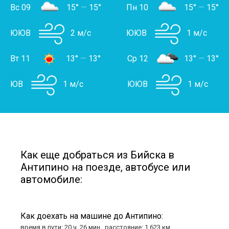
Вс 09
15°
—
15°
Пн 10
15°
—
15°
ЮЮВ
2 м/с
ЮЮВ
1 м/с
Вт 11
13°
—
13°
Ср 12
13°
—
13°
ЮВ
1 м/с
ЮЮВ
1 м/с
Как еще добраться из Бийска в
Антипино на поезде, автобусе или
автомобиле:
Как доехать на машине до Антипино:
время в пути: 20 ч. 26 мин., расстояние: 1 623 км