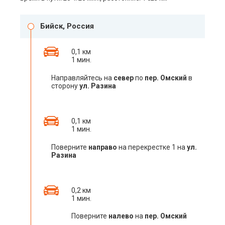
Бийск, Россия
0,1 км
1 мин.
Направляйтесь на
север
по
пер. Омский
в
сторону
ул. Разина
0,1 км
1 мин.
Поверните
направо
на перекрестке 1 на
ул.
Разина
0,2 км
1 мин.
Поверните
налево
на
пер. Омский