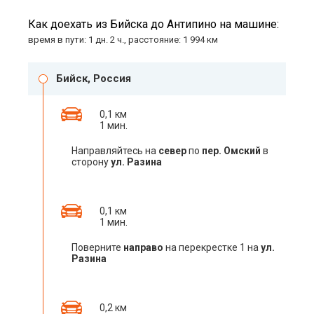
Как доехать из Бийска до Антипино на машине:
время в пути: 1 дн. 2 ч., расстояние: 1 994 км
Бийск, Россия
0,1 км
1 мин.
Направляйтесь на
север
по
пер. Омский
в
сторону
ул. Разина
0,1 км
1 мин.
Поверните
направо
на перекрестке 1 на
ул.
Разина
0,2 км