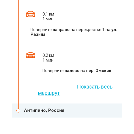
0,1 км
1 мин.
Поверните
направо
на перекрестке 1 на
ул.
Разина
0,2 км
1 мин.
Поверните
налево
на
пер. Омский
Показать весь
маршрут
Антипино, Россия