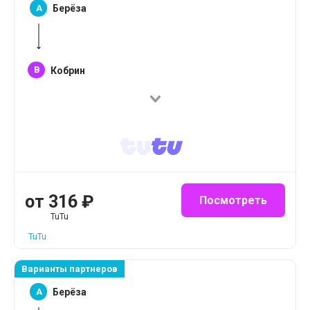
A
Берёза
B
Кобрин
от
316
₽
Посмотреть
TuTu
TuTu
Варианты партнеров
A
Берёза