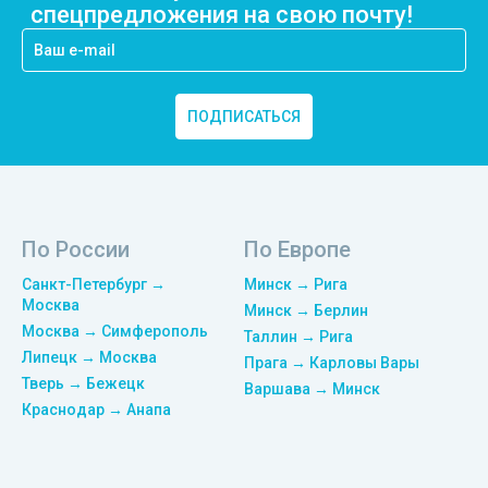
спецпредложения на свою почту!
ПОДПИСАТЬСЯ
По России
По Европе
Санкт-Петербург →
Минск → Рига
Москва
Минск → Берлин
Москва → Симферополь
Таллин → Рига
Липецк → Москва
Прага → Карловы Вары
Тверь → Бежецк
Варшава → Минск
Краснодар → Анапа