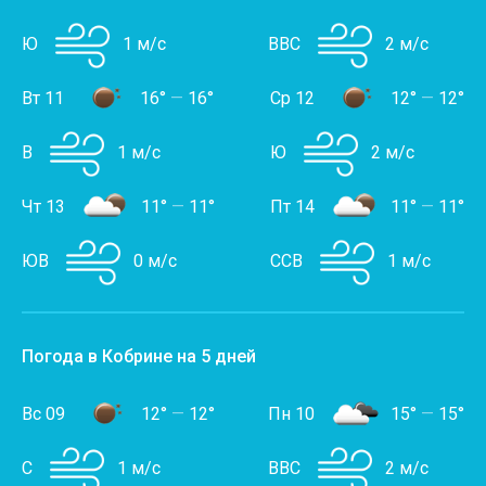
Ю
1 м/с
ВВС
2 м/с
Вт 11
16°
—
16°
Ср 12
12°
—
12°
В
1 м/с
Ю
2 м/с
Чт 13
11°
—
11°
Пт 14
11°
—
11°
ЮВ
0 м/с
ССВ
1 м/с
Погода в Кобрине на 5 дней
Вс 09
12°
—
12°
Пн 10
15°
—
15°
С
1 м/с
ВВС
2 м/с