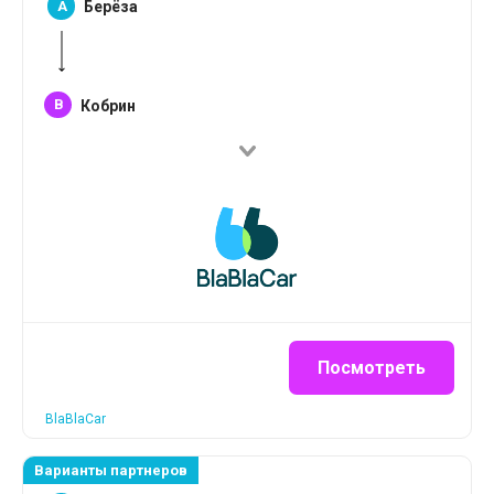
A
Берёза
B
Кобрин
Посмотреть
BlaBlaCar
Варианты партнеров