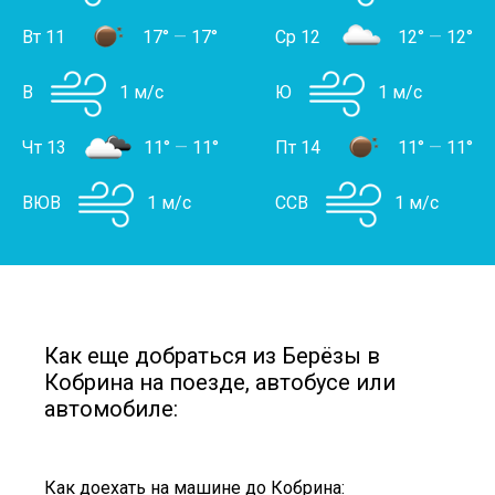
Вт 11
17°
—
17°
Ср 12
12°
—
12°
В
1 м/с
Ю
1 м/с
Чт 13
11°
—
11°
Пт 14
11°
—
11°
ВЮВ
1 м/с
ССВ
1 м/с
Как еще добраться из Берёзы в
Кобрина на поезде, автобусе или
автомобиле:
Как доехать на машине до Кобрина: