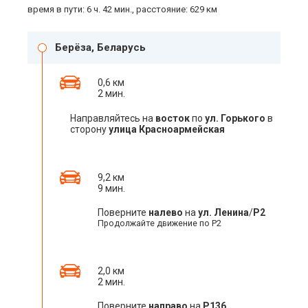
время в пути: 6 ч. 42 мин., расстояние: 629 км
Берёза, Беларусь
0,6 км
2 мин.
Направляйтесь на
восток
по
ул. Горького
в
сторону
улица Красноармейская
9,2 км
9 мин.
Поверните
налево
на
ул. Ленина
/
Р2
Продолжайте движение по Р2
2,0 км
2 мин.
Поверните
направо
на
Р136