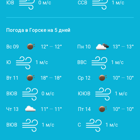
ЮВ
0 м/с
ССВ
1 м/с
Погода в Горске на 5 дней
Вс 09
12°
—
12°
Пн 10
13°
—
13°
Ю
1 м/с
ВВС
1 м/с
Вт 11
18°
—
18°
Ср 12
10°
—
10°
ВЮВ
0 м/с
ЮЮВ
1 м/с
Чт 13
11°
—
11°
Пт 14
10°
—
10°
ВЮВ
1 м/с
С
1 м/с