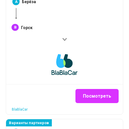
A
Берёза
B
Горск
Посмотреть
BlaBlaCar
Варианты партнеров