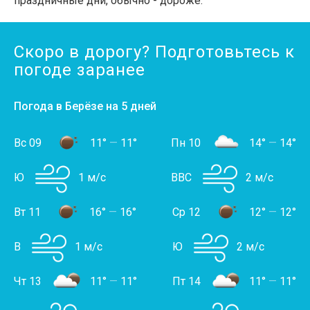
праздничные дни, обычно - дороже.
Скоро в дорогу? Подготовьтесь к
погоде заранее
Погода в Берёзе на 5 дней
Вс 09
11°
—
11°
Пн 10
14°
—
14°
Ю
1 м/с
ВВС
2 м/с
Вт 11
16°
—
16°
Ср 12
12°
—
12°
В
1 м/с
Ю
2 м/с
Чт 13
11°
—
11°
Пт 14
11°
—
11°