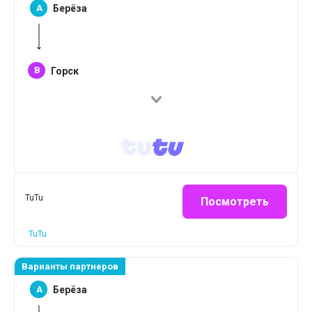
A
Берёза
B
Горск
TuTu
Посмотреть
TuTu
Варианты партнеров
A
Берёза