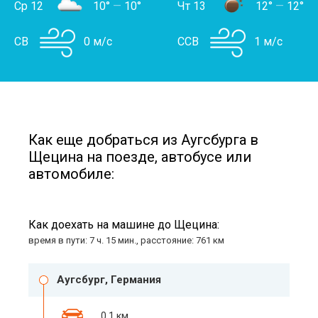
Ср 12
10°
—
10°
Чт 13
12°
—
12°
СВ
0 м/с
ССВ
1 м/с
Как еще добраться из Аугсбурга в
Щецина на поезде, автобусе или
автомобиле:
Как доехать на машине до Щецина:
время в пути: 7 ч. 15 мин., расстояние: 761 км
Аугсбург, Германия
0,1 км