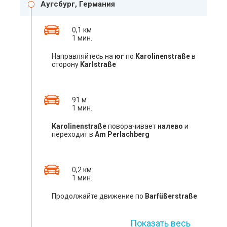
Аугсбург, Германия
0,1 км
1 мин.
Направляйтесь на
юг
по
Karolinenstraße
в
сторону
Karlstraße
91 м
1 мин.
Karolinenstraße
поворачивает
налево
и
переходит в
Am Perlachberg
0,2 км
1 мин.
Продолжайте движение по
Barfüßerstraße
Показать весь