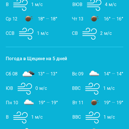
В
1 м/с
ВЮВ
4 м/с
Ср 12
18°
—
18°
Чт 13
16°
—
16°
ССВ
1 м/с
СВ
2 м/с
Погода в Щецине на 5 дней
Сб 08
13°
—
13°
Вс 09
14°
—
14°
ЮВ
0 м/с
ВВС
1 м/с
Пн 10
19°
—
19°
Вт 11
19°
—
19°
В
1 м/с
ВВС
1 м/с