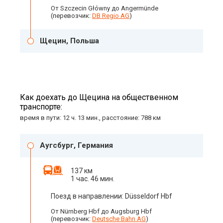
От Szczecin Główny до Angermünde
(перевозчик:
DB Regio AG
)
Щецин, Польша
Как доехать до Щецина на общественном
транспорте:
время в пути: 12 ч. 13 мин., расстояние: 788 км
Аугсбург, Германия
137 км
1 час. 46 мин.
Поезд в направлении: Düsseldorf Hbf
От Nürnberg Hbf до Augsburg Hbf
(перевозчик:
Deutsche Bahn AG
)