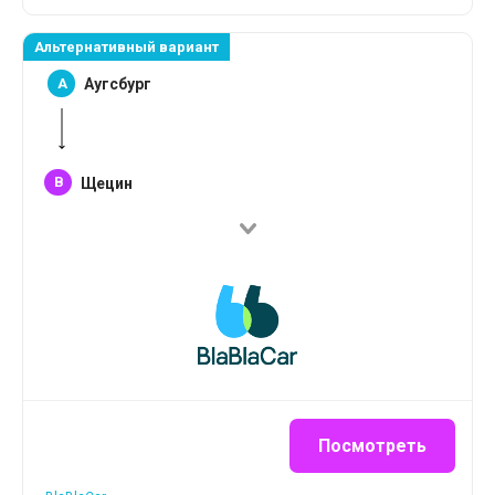
Альтернативный вариант
A
Аугсбург
B
Щецин
Посмотреть