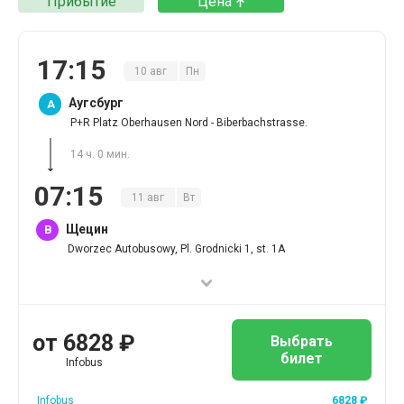
Прибытие
Цена
17
:
15
10
авг
Пн
Аугсбург
A
P+R Platz Oberhausen Nord - Biberbachstrasse.
14 ч. 0 мин.
07
:
15
11
авг
Вт
Щецин
B
Dworzec Autobusowy, Pl. Grodnicki 1, st. 1A
от
6828
₽
Выбрать
билет
Infobus
Infobus
6828
₽