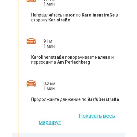
1 мин.
Направляйтесь на
юг
по
Karolinenstraße
в
сторону
Karlstraße
91 м
1 мин.
Karolinenstraße
поворачивает
налево
и
переходит в
Am Perlachberg
0,2 км
1 мин.
Продолжайте движение по
Barfüßerstraße
Показать весь
маршрут