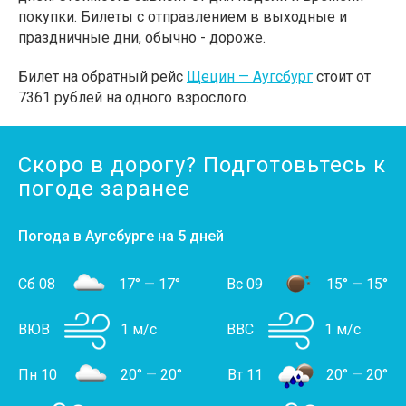
покупки. Билеты с отправлением в выходные и
праздничные дни, обычно - дороже.
Билет на обратный рейс
Щецин — Аугсбург
стоит от
7361 рублей на одного взрослого.
Скоро в дорогу? Подготовьтесь к
погоде заранее
Погода в Аугсбурге на 5 дней
Сб 08
17°
—
17°
Вс 09
15°
—
15°
ВЮВ
1 м/с
ВВС
1 м/с
Пн 10
20°
—
20°
Вт 11
20°
—
20°