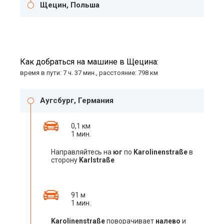
Щецин, Польша
Как добраться на машине в Щецина:
время в пути: 7 ч. 37 мин., расстояние: 798 км
Аугсбург, Германия
0,1 км
1 мин.
Направляйтесь на
юг
по
Karolinenstraße
в
сторону
Karlstraße
91 м
1 мин.
Karolinenstraße
поворачивает
налево
и