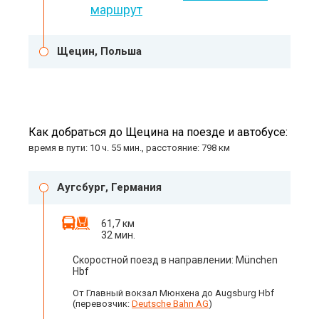
маршрут
Щецин, Польша
Как добраться до Щецина на поезде и автобусе:
время в пути: 10 ч. 55 мин., расстояние: 798 км
Аугсбург, Германия
61,7 км
32 мин.
Скоростной поезд в направлении: München
Hbf
От Главный вокзал Мюнхена до Augsburg Hbf
(перевозчик:
Deutsche Bahn AG
)