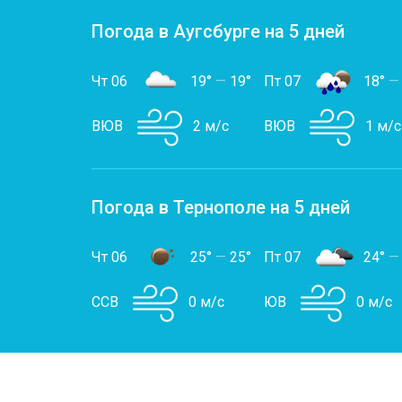
Погода в Аугсбурге на 5 дней
Чт 06
19°
—
19°
Пт 07
18°
—
ВЮВ
2 м/с
ВЮВ
1 м/с
Погода в Тернополе на 5 дней
Чт 06
25°
—
25°
Пт 07
24°
—
ССВ
0 м/с
ЮВ
0 м/с