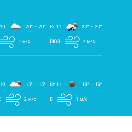
 10
20°
—
20°
Вт 11
20°
—
20°
1 м/с
ВЮВ
4 м/с
 10
15°
—
15°
Вт 11
18°
—
18°
С
2 м/с
В
1 м/с