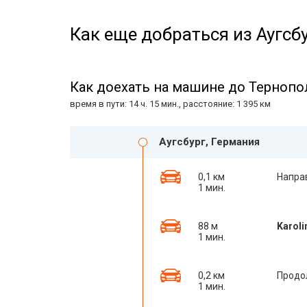
Как еще добраться из Аугсб
Как доехать на машине до Тернопо
время в пути: 14 ч. 15 мин., расстояние: 1 395 км
Аугсбург, Германия
0,1 км
Напра
1 мин.
88 м
Karoli
1 мин.
0,2 км
Продо
1 мин.