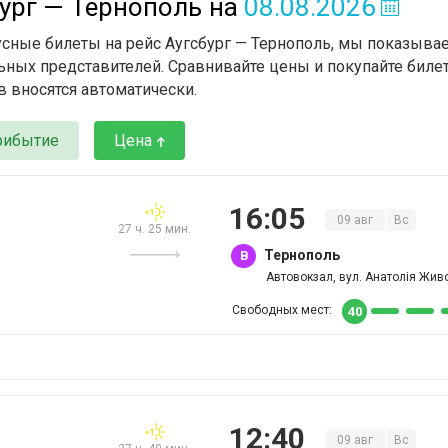
бург — Тернополь
на
08.08.2026
усные билеты на рейс Аугсбург — Тернополь, мы показыва
ьных представителей. Сравнивайте цены и покупайте билет
в вносятся автоматически.
рибытие
Цена
16
:
05
09
авг
Вс
27 ч. 25 мин.
Тернополь
B
Автовокзал, вул. Анатолія Живо
Свободных мест:
40
12
:
40
09
авг
Вс