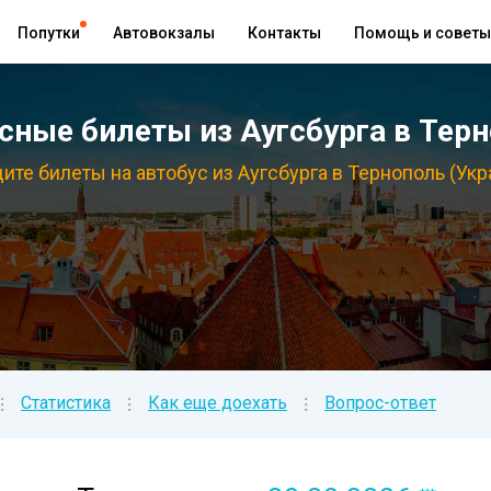
Попутки
Автовокзалы
Контакты
Помощь и советы
ные билеты из Аугсбурга в Терн
ите билеты на автобус из Аугсбурга в Тернополь (Укр
Статистика
Как еще доехать
Вопрос-ответ
⁝
⁝
⁝