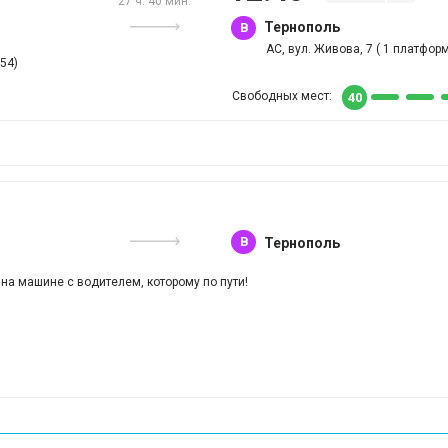
27 ч. 40 мин.
Тернополь
B
АС, вул. Живова, 7 ( 1 платформ
54)
Свободных мест:
40
B
Тернополь
 на машине с водителем, которому по пути!