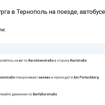
урга в Тернополь на поезде, автобус
ля:
вляйтесь на
юг
по
Karolinenstraße
в сторону
Karlstraße
nenstraße
поворачивает
налево
и переходит в
Am Perlachberg
лжайте движение по
Barfüßerstraße