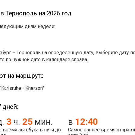
 в Тернополь на 2026 год
следующим дням недели:
сбург – Тернополь на определенную дату, выберите дату п
те по нужной дате в календаре справа.
ют на маршруте
arlsruhe - Kherson"
 дней:
3
25
12:40
д.
ч.
мин.
в
 время автобуса в пути до
Самое раннее время отправ