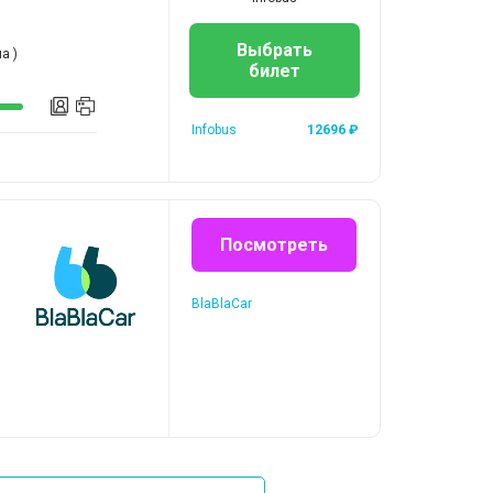
Выбрать
а )
билет
Infobus
12696
₽
Посмотреть
BlaBlaCar