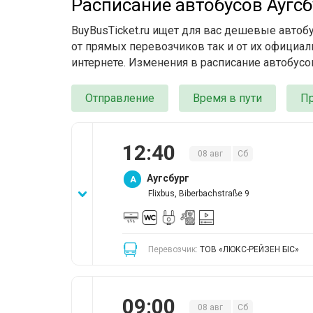
Расписание автобусов Аугс
BuyBusTicket.ru ищет для вас дешевые автоб
от прямых перевозчиков так и от их официал
интернете. Изменения в расписание автобусо
Отправление
Время в пути
П
12
:
40
08
авг
Сб
Аугсбург
A
Flixbus, Biberbachstraße 9
Перевозчик:
ТОВ «ЛЮКС-РЕЙЗЕН БІС»
09
:
00
08
авг
Сб