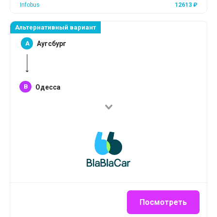
Infobus
12613
₽
Альтернативный вариант
A
Аугсбург
B
Одесса
Посмотреть