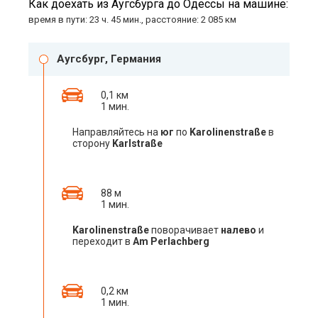
Как доехать из Аугсбурга до Одессы на машине:
время в пути: 23 ч. 45 мин., расстояние: 2 085 км
Аугсбург, Германия
0,1 км
1 мин.
Направляйтесь на
юг
по
Karolinenstraße
в
сторону
Karlstraße
88 м
1 мин.
Karolinenstraße
поворачивает
налево
и
переходит в
Am Perlachberg
0,2 км
1 мин.