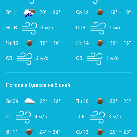
Вт 11
20°
—
20°
Ср 12
18°
—
18°
ВЮВ
4 м/с
ССВ
1 м/с
Чт 13
16°
—
16°
Пт 14
16°
—
16°
СВ
2 м/с
СВ
1 м/с
Погода в Одессе на 5 дней
Вс 09
22°
—
22°
Пн 10
22°
—
22°
Ю
4 м/с
ССВ
3 м/с
Вт 11
24°
—
24°
Ср 12
25°
—
25°