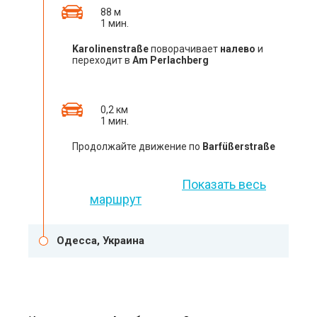
88 м
1 мин.
Karolinenstraße
поворачивает
налево
и
переходит в
Am Perlachberg
0,2 км
1 мин.
Продолжайте движение по
Barfüßerstraße
Показать весь
маршрут
Одесса, Украина