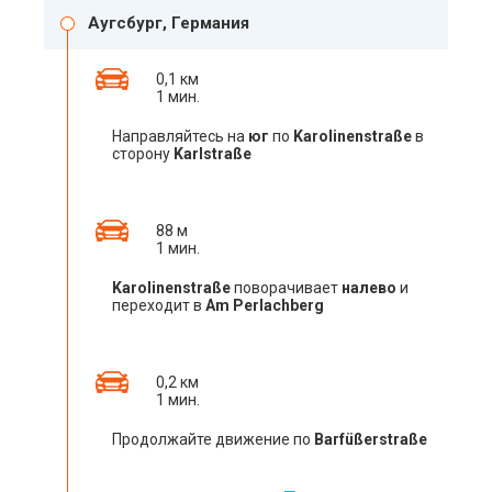
Аугсбург, Германия
0,1 км
1 мин.
Направляйтесь на
юг
по
Karolinenstraße
в
сторону
Karlstraße
88 м
1 мин.
Karolinenstraße
поворачивает
налево
и
переходит в
Am Perlachberg
0,2 км
1 мин.
Продолжайте движение по
Barfüßerstraße