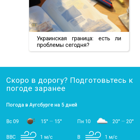
Украинская граница: есть ли
проблемы сегодня?
Скоро в дорогу? Подготовьтесь к
погоде заранее
Погода в Аугсбурге на 5 дней
Вс 09
15°
—
15°
Пн 10
20°
—
20°
ВВС
1 м/с
В
1 м/с