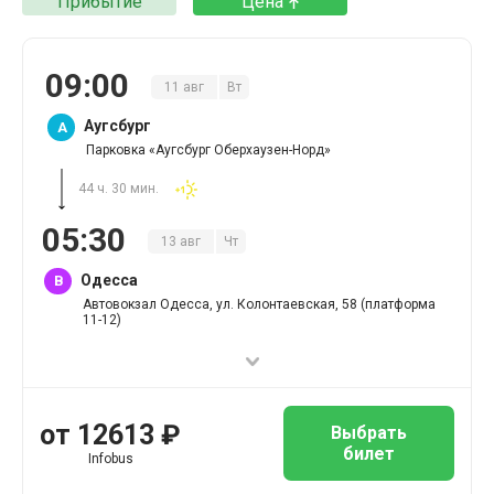
Прибытие
Цена
09
:
00
11
авг
Вт
Аугсбург
A
Парковка «Аугсбург Оберхаузен-Норд»
44 ч. 30 мин.
05
:
30
13
авг
Чт
Одесса
B
Автовокзал Одесса, ул. Колонтаевская, 58 (платформа
11-12)
от
12613
₽
Выбрать
билет
Infobus