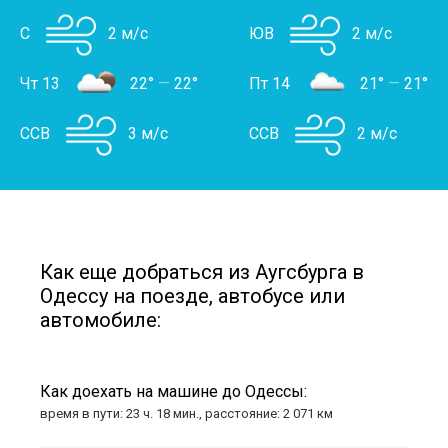
С
2 м/с
ЮВ
2 м/с
Чт 13
22°
—
22°
Пт 14
21°
—
21°
ССВ
3 м/с
ССВ
2 м/с
Как еще добраться из Аугсбурга в
Одессу на поезде, автобусе или
автомобиле:
Как доехать на машине до Одессы:
время в пути: 23 ч. 18 мин., расстояние: 2 071 км