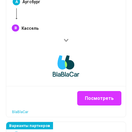
A
Аугсбург
B
Кассель
Посмотреть
BlaBlaCar
Варианты партнеров