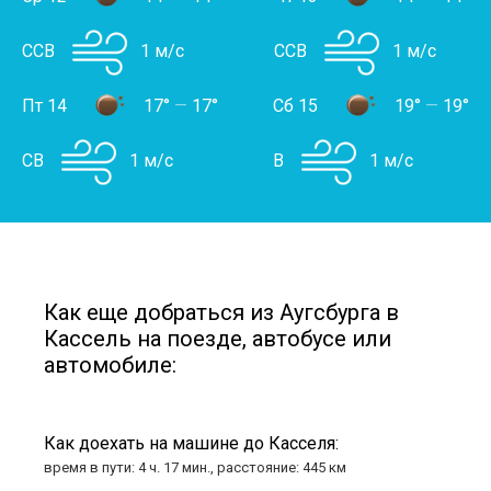
ССВ
1 м/с
ССВ
1 м/с
Пт 14
17°
—
17°
Сб 15
19°
—
19°
СВ
1 м/с
В
1 м/с
Как еще добраться из Аугсбурга в
Кассель на поезде, автобусе или
автомобиле:
Как доехать на машине до Касселя:
время в пути: 4 ч. 17 мин., расстояние: 445 км