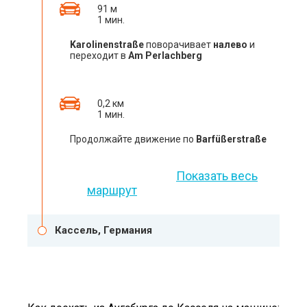
91 м
1 мин.
Karolinenstraße
поворачивает
налево
и
переходит в
Am Perlachberg
0,2 км
1 мин.
Продолжайте движение по
Barfüßerstraße
Показать весь
маршрут
Кассель, Германия