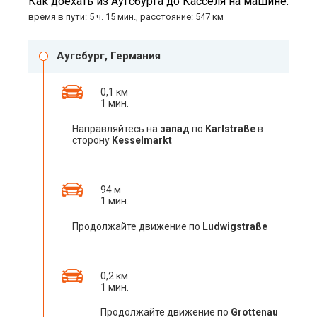
Как доехать из Аугсбурга до Касселя на машине:
время в пути: 5 ч. 15 мин., расстояние: 547 км
Аугсбург, Германия
0,1 км
1 мин.
Направляйтесь на
запад
по
Karlstraße
в
сторону
Kesselmarkt
94 м
1 мин.
Продолжайте движение по
Ludwigstraße
0,2 км
1 мин.
Продолжайте движение по
Grottenau