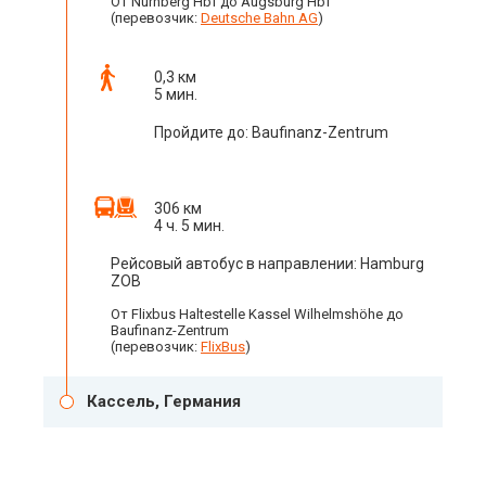
От Nürnberg Hbf до Augsburg Hbf
(перевозчик:
Deutsche Bahn AG
)
0,3 км
5 мин.
Пройдите до: Baufinanz-Zentrum
306 км
4 ч. 5 мин.
Рейсовый автобус в направлении: Hamburg
ZOB
От Flixbus Haltestelle Kassel Wilhelmshöhe до
Baufinanz-Zentrum
(перевозчик:
FlixBus
)
Кассель, Германия