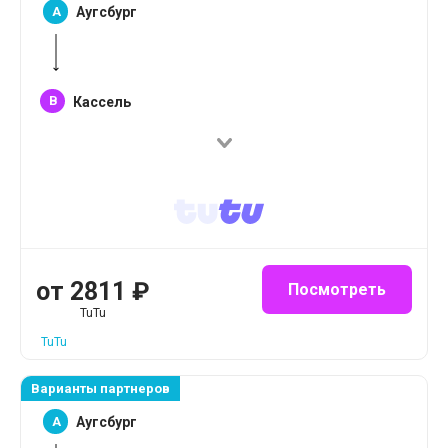
A
Аугсбург
B
Кассель
от
2811
₽
Посмотреть
TuTu
TuTu
Варианты партнеров
A
Аугсбург