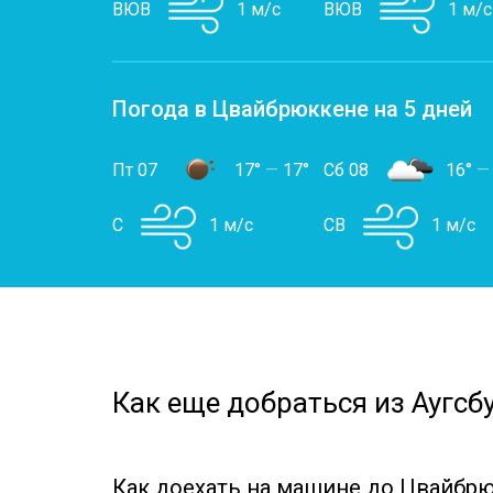
ВЮВ
1 м/с
ВЮВ
1 м/с
Погода в Цвайбрюккене на 5 дней
Пт 07
17°
—
17°
Сб 08
16°
—
С
1 м/с
СВ
1 м/с
Как еще добраться из Аугсб
Как доехать на машине до Цвайбрю