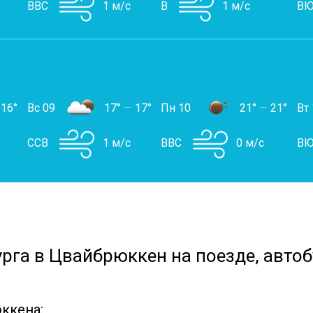
ВВС
1 м/с
В
1 м/с
ВЮ
16°
Вс 09
17°
—
17°
Пн 10
21°
—
21°
Вт 
ССВ
1 м/с
ВВС
0 м/с
ВЮ
урга в Цвайбрюккен на поезде, автоб
ккена: