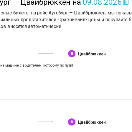
бург — Цвайбрюккен
на
09.08.2026
бусные билеты на рейс Аугсбург — Цвайбрюккен, мы показ
циальных представителей. Сравнивайте цены и покупайте б
сов вносятся автоматически.
B
Цвайбрюккен
 на машине с водителем, которому по пути!
B
Цвайбрюккен