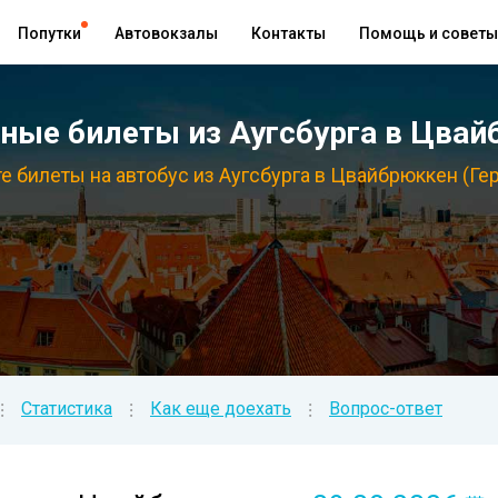
Попутки
Автовокзалы
Контакты
Помощь и советы
ые билеты из Аугсбурга в Цвай
е билеты на автобус из Аугсбурга в Цвайбрюккен (Ге
Статистика
Как еще доехать
Вопрос-ответ
⁝
⁝
⁝