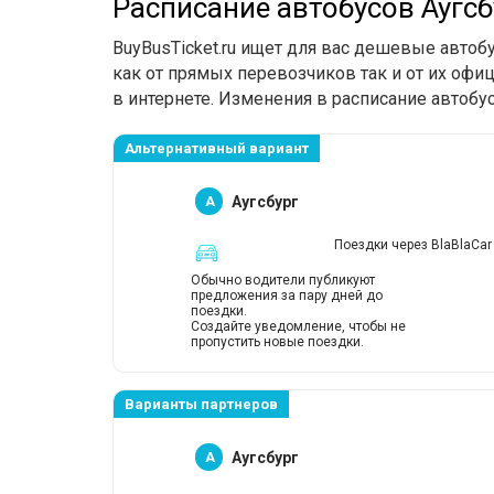
Расписание автобусов Аугс
BuyBusTicket.ru ищет для вас дешевые авто
как от прямых перевозчиков так и от их офи
в интернете. Изменения в расписание автобу
Альтернативный вариант
A
Аугсбург
Поездки через BlaBlaCar
Обычно водители публикуют
предложения за пару дней до
поездки.
Создайте уведомление, чтобы не
пропустить новые поездки.
Варианты партнеров
A
Аугсбург