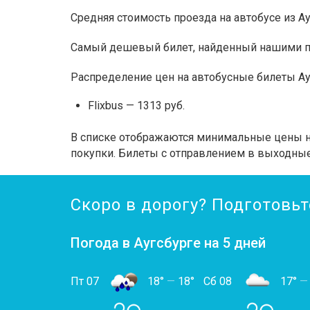
Средняя стоимость проезда на автобусе из А
Самый дешевый билет, найденный нашими пол
Распределение цен на автобусные билеты А
Flixbus — 1313 руб.
В списке отображаются минимальные цены на
покупки. Билеты с отправлением в выходные
Скоро в дорогу? Подготовьт
Погода в Аугсбурге на 5 дней
Пт 07
18°
—
18°
Сб 08
17°
—