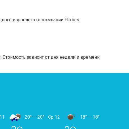
ого взрослого от компании Flixbus.
 Стоимость зависит от дня недели и времени
11
20°
—
20°
Ср 12
18°
—
18°