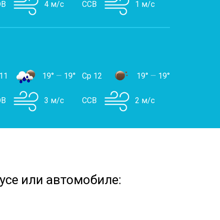
В
4 м/с
ССВ
1 м/с
11
19°
—
19°
Ср 12
19°
—
19°
В
3 м/с
ССВ
2 м/с
усе или автомобиле: