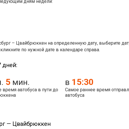
следующим дням недели:
сбург – Цвайбрюккен на определенную дату, выберите дат
 кликните по нужной дате в календаре справа.
 дней:
5
15:30
ч.
мин.
в
 время автобуса в пути до
Самое раннее время отправ
юккена
автобуса
ург — Цвайбрюккен