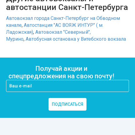
автостанции Санкт-Петербурга
Автовокзал города Санкт-Петербург на Обводном
канале
,
Автостанция "АС ВОЯЖ ИНТУР" ( м.
Ладожская)
,
Автовокзал "Северный",
Мурино
,
Автобусная остановка у Витебского вокзала
Получай акции и
спецпредложения на свою почту!
ПОДПИСАТЬСЯ