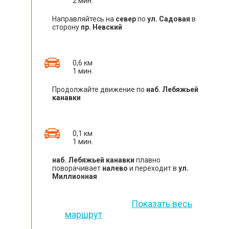
2 мин.
Направляйтесь на
север
по
ул. Садовая
в
сторону
пр. Невский
0,6 км
1 мин.
Продолжайте движение по
наб. Лебяжьей
канавки
0,1 км
1 мин.
наб. Лебяжьей канавки
плавно
поворачивает
налево
и переходит в
ул.
Миллионная
Показать весь
маршрут