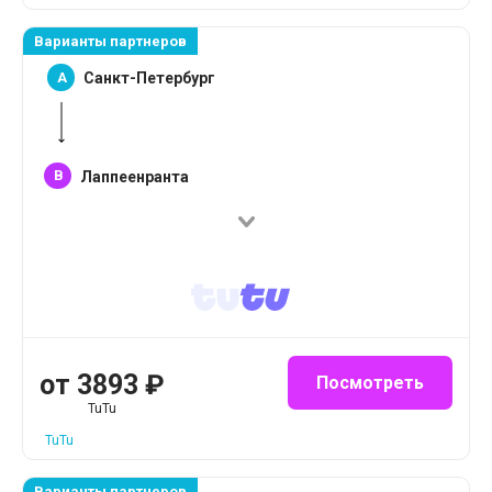
Варианты партнеров
A
Санкт-Петербург
B
Лаппеенранта
от
3893
₽
Посмотреть
TuTu
TuTu
Варианты партнеров