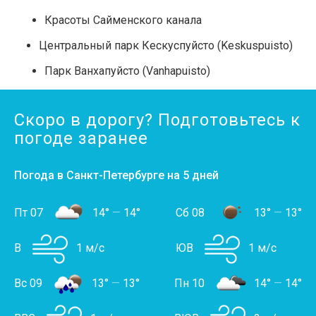
Красоты Сайменского канала
Центральный парк Кескуспуйсто (Keskuspuisto)
Парк Ванхапуйсто (Vanhapuisto)
Скоро в дорогу? Подготовьтесь к
погоде заранее
Погода в Санкт-Петербурге на 5 дней
Пт 07
14°
—
14°
Сб 08
13°
—
13°
В
1 м/с
ЮВ
1 м/с
Вс 09
13°
—
13°
Пн 10
14°
—
14°