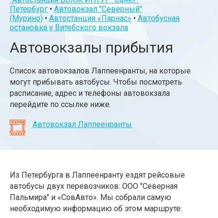
Петербург
•
Автовокзал "Северный"
(Мурино)
•
Автостанция «Парнас»
•
Автобусная
остановка у Витебского вокзала
Автовокзалы прибытия
Список автовокзалов Лаппеенранты, на которые
могут прибывать автобусы. Чтобы посмотреть
расписание, адрес и телефоны автовокзала
перейдите по ссылке ниже.
Автовокзал Лаппеенранты
Из Петербурга в Лаппеенранту ездят рейсовые
автобусы двух перевозчиков: ООО "Северная
Пальмира"
и
«СовАвто». Мы собрали самую
необходимую информацию об этом маршруте: