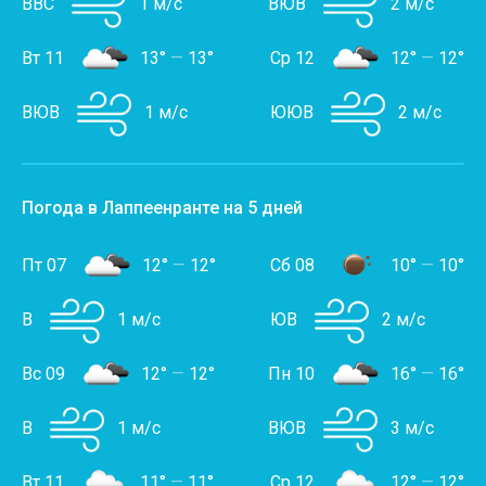
ВВС
1 м/с
ВЮВ
2 м/с
Вт 11
13°
—
13°
Ср 12
12°
—
12°
ВЮВ
1 м/с
ЮЮВ
2 м/с
Погода в Лаппеенранте на 5 дней
Пт 07
12°
—
12°
Сб 08
10°
—
10°
В
1 м/с
ЮВ
2 м/с
Вс 09
12°
—
12°
Пн 10
16°
—
16°
В
1 м/с
ВЮВ
3 м/с
Вт 11
11°
—
11°
Ср 12
12°
—
12°