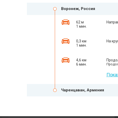
Воронеж, Россия
62 м
Напра
1 мин.
0,3 км
На кру
1 мин.
4,6 км
Продо
6 мин.
Продол
Пока
Чаренцаван, Армения