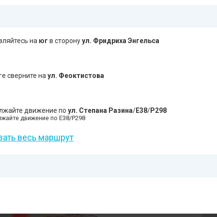
вляйтесь на
юг
в сторону
ул. Фридриха Энгельса
ге сверните на
ул. Феоктистова
лжайте движение по
ул. Степана Разина
/
E38
/
Р298
жайте движение по E38/Р298
зать весь маршрут