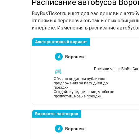
Расписание автобусов Вор
BuyBusTicket.ru ищет для вас дешевые авто
от прямых перевозчиков так и от их официал
интернете. Изменения в расписание автобусо
Альтернативный вариант
A
Воронеж
Поездки через BlaBlaCar
Обычно водители публикуют
предложения за пару дней до
поездки.
Создайте уведомление, чтобы не
пропустить новые поездки.
Варианты партнеров
A
Воронеж