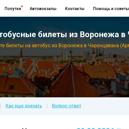
Попутки
Автовокзалы
Контакты
Помощь и советы
обусные билеты из Воронежа в
те билеты на автобус из Воронежа в Чаренцавана (Ар
Как еще доехать
Вопрос-ответ
⁝
⁝