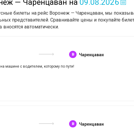
онеж — Чаренцаван
на
09.08.2026
бусные билеты на рейс Воронеж — Чаренцаван, мы показыв
ьных представителей. Сравнивайте цены и покупайте билет
в вносятся автоматически.
B
Чаренцаван
 на машине с водителем, которому по пути!
B
Чаренцаван