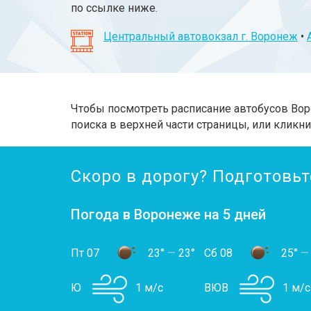
по ссылке ниже.
Центральный автовокзал г. Воронеж
•
Чтобы посмотреть расписание автобусов Вор
поиска в верхней части страницы, или кликни
Скоро в дорогу? Подготовьт
Погода в Воронеже на 5 дней
Пт 07
23°
—
23°
Сб 08
25°
—
Ю
1 м/с
ВЮВ
1 м/с