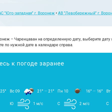
АС "Юго-западная" г. Воронеж
•
АВ "Левобережный" г. Воро
онеж – Чаренцаван на определенную дату, выберите дату 
те по нужной дате в календаре справа.
есь к погоде заранее
25°
Вс 09
21°
—
21°
Пн 10
16°
—
16°
Вт 
Ю
1 м/с
С
2 м/с
С