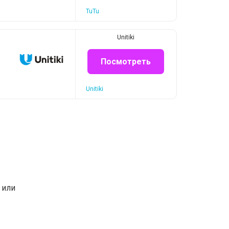
TuTu
Unitiki
Посмотреть
Unitiki
или