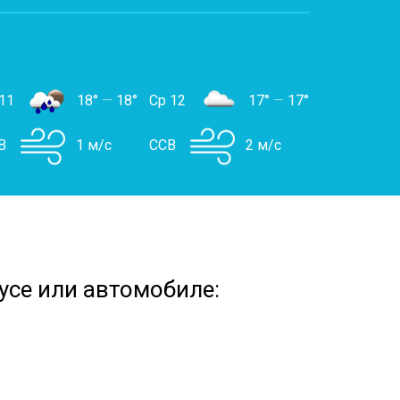
11
18°
—
18°
Ср 12
17°
—
17°
В
1 м/с
ССВ
2 м/с
усе или автомобиле: