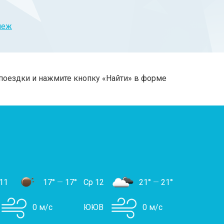
неж
поездки и нажмите кнопку «Найти» в форме
11
17°
—
17°
Ср 12
21°
—
21°
0 м/с
ЮЮВ
0 м/с