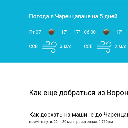
Погода в Чаренцаване на 5 дней
Пт 07
17°
—
17°
Сб 08
17°
—
ССВ
3 м/с
ССВ
2 м/с
Как еще добраться из Ворон
Как доехать на машине до Чаренца
время в пути: 22 ч. 20 мин., расстояние: 1 719 км