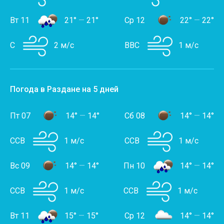
Вт 11
21°
—
21°
Ср 12
22°
—
22°
С
2 м/с
ВВС
1 м/с
Погода в Раздане на 5 дней
Пт 07
14°
—
14°
Сб 08
14°
—
14°
ССВ
1 м/с
ССВ
1 м/с
Вс 09
14°
—
14°
Пн 10
14°
—
14°
ССВ
1 м/с
ССВ
1 м/с
Вт 11
15°
—
15°
Ср 12
14°
—
14°