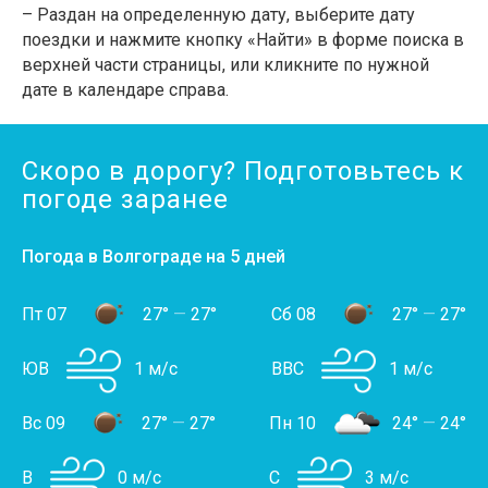
– Раздан на определенную дату, выберите дату
поездки и нажмите кнопку «Найти» в форме поиска в
верхней части страницы, или кликните по нужной
дате в календаре справа.
Скоро в дорогу? Подготовьтесь к
погоде заранее
Погода в Волгограде на 5 дней
Пт 07
27°
—
27°
Сб 08
27°
—
27°
ЮВ
1 м/с
ВВС
1 м/с
Вс 09
27°
—
27°
Пн 10
24°
—
24°
В
0 м/с
С
3 м/с