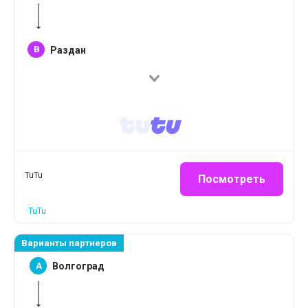
B
Раздан
TuTu
Посмотреть
TuTu
Варианты партнеров
A
Волгоград