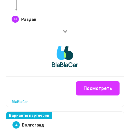
B
Раздан
Посмотреть
BlaBlaCar
Варианты партнеров
A
Волгоград