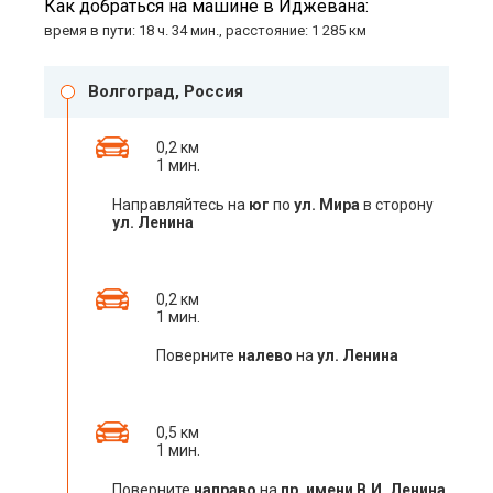
Как добраться на машине в Иджевана:
время в пути: 18 ч. 34 мин., расстояние: 1 285 км
Волгоград, Россия
0,2 км
1 мин.
Направляйтесь на
юг
по
ул. Мира
в сторону
ул. Ленина
0,2 км
1 мин.
Поверните
налево
на
ул. Ленина
0,5 км
1 мин.
Поверните
направо
на
пр. имени В.И. Ленина