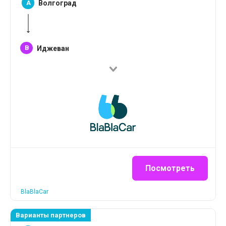
A
Волгоград
B
Иджеван
Посмотреть
BlaBlaCar
Варианты партнеров