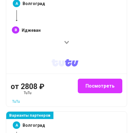
A
Волгоград
B
Иджеван
от
2808
₽
Посмотреть
TuTu
TuTu
Варианты партнеров
A
Волгоград