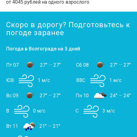
от 4045 рублей на одного взрослого.
Скоро в дорогу? Подготовьтесь к
погоде заранее
Погода в Волгограде на 5 дней
Пт 07
27°
—
27°
Сб 08
27°
—
27°
ЮВ
1 м/с
ВВС
1 м/с
Вс 09
27°
—
27°
Пн 10
24°
—
24°
В
0 м/с
С
3 м/с
Вт 11
21°
—
21°