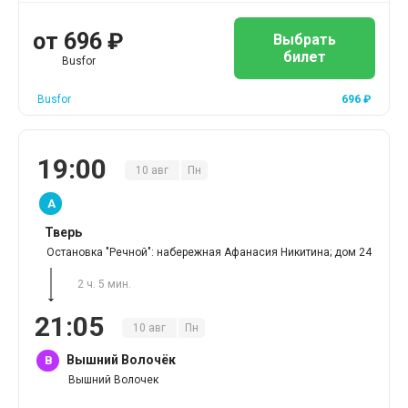
от
696
₽
Выбрать
билет
Busfor
Busfor
696
₽
19
:
00
10
авг
Пн
A
Тверь
Остановка "Речной": набережная Афанасия Никитина; дом 24
2 ч. 5 мин.
21
:
05
10
авг
Пн
Вышний Волочёк
B
Вышний Волочек