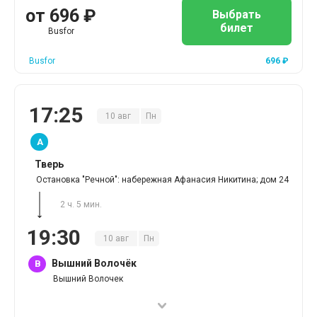
от
696
₽
Выбрать
билет
Busfor
Busfor
696
₽
17
:
25
10
авг
Пн
A
Тверь
Остановка "Речной": набережная Афанасия Никитина; дом 24
2 ч. 5 мин.
19
:
30
10
авг
Пн
Вышний Волочёк
B
Вышний Волочек