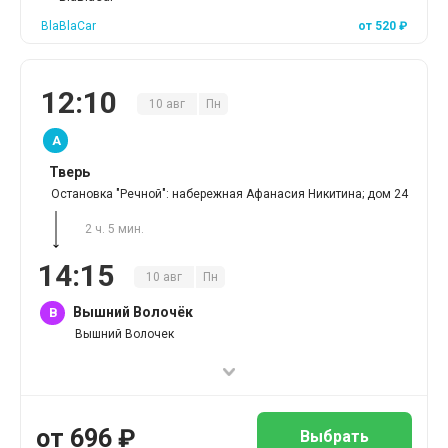
BlaBlaCar
от
520
₽
12
:
10
10
авг
Пн
A
Тверь
Остановка "Речной": набережная Афанасия Никитина; дом 24
2 ч. 5 мин.
14
:
15
10
авг
Пн
Вышний Волочёк
B
Вышний Волочек
от
696
₽
Выбрать