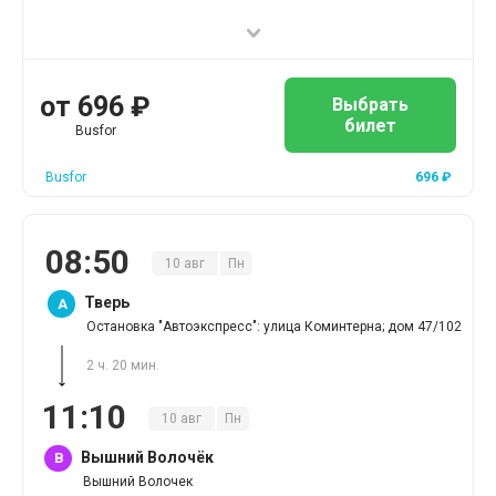
от
696
₽
Выбрать
билет
Busfor
Busfor
696
₽
08
:
50
10
авг
Пн
Тверь
A
Остановка "Автоэкспресс": улица Коминтерна; дом 47/102
2 ч. 20 мин.
11
:
10
10
авг
Пн
Вышний Волочёк
B
Вышний Волочек