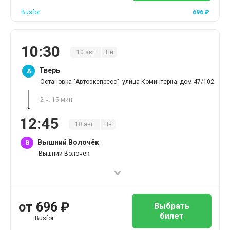
Busfor
696
₽
10
:
30
10
авг
Пн
Тверь
A
Остановка "Автоэкспресс": улица Коминтерна; дом 47/102
2 ч. 15 мин.
12
:
45
10
авг
Пн
Вышний Волочёк
B
Вышний Волочек
от
696
₽
Выбрать
билет
Busfor