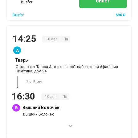
билет
Busfor
Busfor
696
₽
14
:
25
10
авг
Пн
A
Тверь
Остановка "Касса Автоэкспресс": набережная Афанасия
Никитина; дом 24
2 ч. 5 мин.
16
:
30
10
авг
Пн
Вышний Волочёк
B
Вышний Волочек