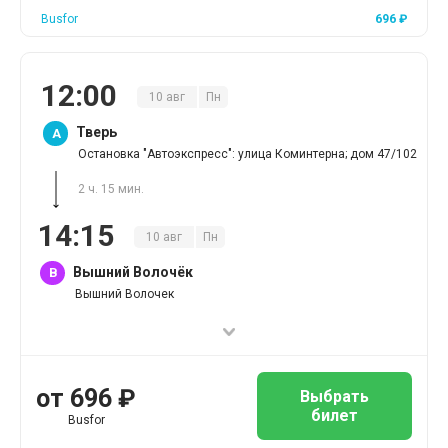
Busfor
696
₽
12
:
00
10
авг
Пн
Тверь
A
Остановка "Автоэкспресс": улица Коминтерна; дом 47/102
2 ч. 15 мин.
14
:
15
10
авг
Пн
Вышний Волочёк
B
Вышний Волочек
от
696
₽
Выбрать
билет
Busfor