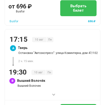
от
696
₽
Выбрать
билет
Busfor
Busfor
696
₽
17
:
15
10
авг
Пн
Тверь
A
Остановка "Автоэкспресс": улица Коминтерна; дом 47/102
2 ч. 15 мин.
19
:
30
10
авг
Пн
Вышний Волочёк
B
Вышний Волочек