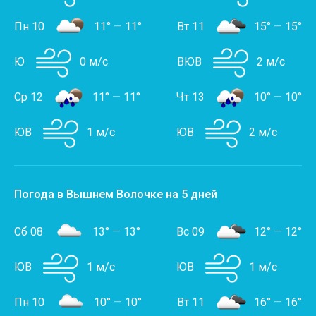
Пн 10
11°
—
11°
Вт 11
15°
—
15°
Ю
0 м/с
ВЮВ
2 м/с
Ср 12
11°
—
11°
Чт 13
10°
—
10°
ЮВ
1 м/с
ЮВ
2 м/с
Погода в Вышнем Волочке на 5 дней
Сб 08
13°
—
13°
Вс 09
12°
—
12°
ЮВ
1 м/с
ЮВ
1 м/с
Пн 10
10°
—
10°
Вт 11
16°
—
16°