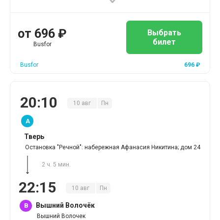
от
696
₽
Выбрать
билет
Busfor
Busfor
696
₽
20
:
10
10
авг
Пн
A
Тверь
Остановка "Речной": набережная Афанасия Никитина; дом 24
2 ч. 5 мин.
22
:
15
10
авг
Пн
Вышний Волочёк
B
Вышний Волочек