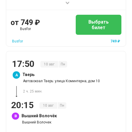
от
749
₽
Выбрать
билет
Busfor
Busfor
749
₽
17
:
50
10
авг
Пн
Тверь
A
Автовокзал Тверь: улица Коминтерна; дом 10
2 ч. 25 мин.
20
:
15
10
авг
Пн
Вышний Волочёк
B
Вышний Волочек