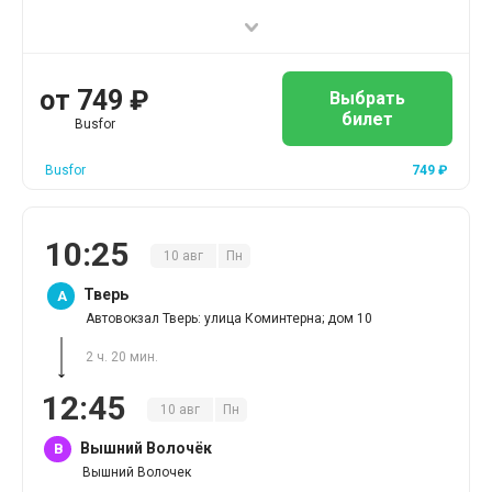
от
749
₽
Выбрать
билет
Busfor
Busfor
749
₽
10
:
25
10
авг
Пн
Тверь
A
Автовокзал Тверь: улица Коминтерна; дом 10
2 ч. 20 мин.
12
:
45
10
авг
Пн
Вышний Волочёк
B
Вышний Волочек