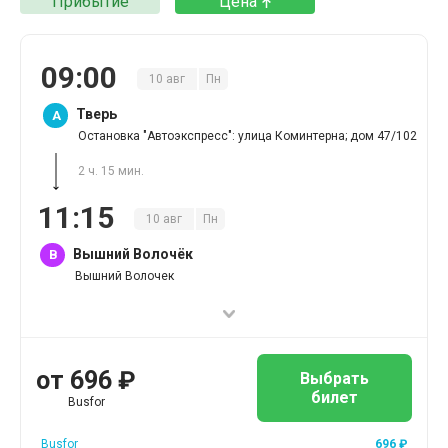
Прибытие
Цена
09
:
00
10
авг
Пн
Тверь
A
Остановка "Автоэкспресс": улица Коминтерна; дом 47/102
2 ч. 15 мин.
11
:
15
10
авг
Пн
Вышний Волочёк
B
Вышний Волочек
от
696
₽
Выбрать
билет
Busfor
Busfor
696
₽