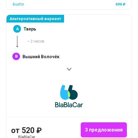
Busfor
696
₽
Альтернативный вариант
A
Тверь
~
2
часов
B
Вышний Волочёк
от
520
₽
3 предложения
BlaBlaCar