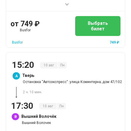
от
749
₽
Выбрать
билет
Busfor
Busfor
749
₽
15
:
20
10
авг
Пн
Тверь
A
Остановка "Автоэкспресс": улица Коминтерна; дом 47/102
2 ч. 10 мин.
17
:
30
10
авг
Пн
Вышний Волочёк
B
Вышний Волочек