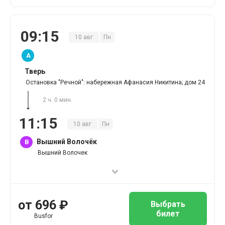
09
:
15
10
авг
Пн
A
Тверь
Остановка "Речной": набережная Афанасия Никитина; дом 24
2 ч. 0 мин.
11
:
15
10
авг
Пн
Вышний Волочёк
B
Вышний Волочек
от
696
₽
Выбрать
билет
Busfor