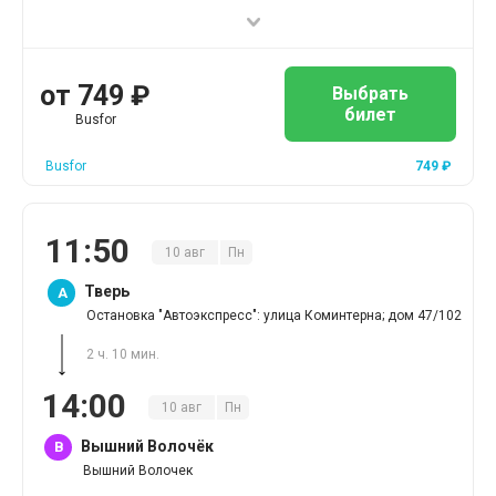
от
749
₽
Выбрать
билет
Busfor
Busfor
749
₽
11
:
50
10
авг
Пн
Тверь
A
Остановка "Автоэкспресс": улица Коминтерна; дом 47/102
2 ч. 10 мин.
14
:
00
10
авг
Пн
Вышний Волочёк
B
Вышний Волочек