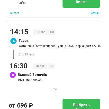
билет
Busfor
Busfor
696
₽
14
:
15
10
авг
Пн
Тверь
A
Остановка "Автоэкспресс": улица Коминтерна; дом 47/102
2 ч. 15 мин.
16
:
30
10
авг
Пн
Вышний Волочёк
B
Вышний Волочек
от
696
₽
Выбрать