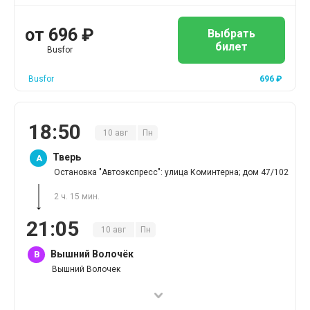
от
696
₽
Выбрать
билет
Busfor
Busfor
696
₽
18
:
50
10
авг
Пн
Тверь
A
Остановка "Автоэкспресс": улица Коминтерна; дом 47/102
2 ч. 15 мин.
21
:
05
10
авг
Пн
Вышний Волочёк
B
Вышний Волочек