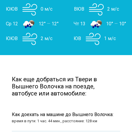
ЮЮВ
0 м/с
ВЮВ
2 м/с
Ср 12
12°
—
12°
Чт 13
10°
—
10°
ЮЮВ
2 м/с
ЮВ
1 м/с
Как еще добраться из Твери в
Вышнего Волочка на поезде,
автобусе или автомобиле:
Как доехать на машине до Вышнего Волочка:
время в пути: 1 час. 44 мин., расстояние: 128 км