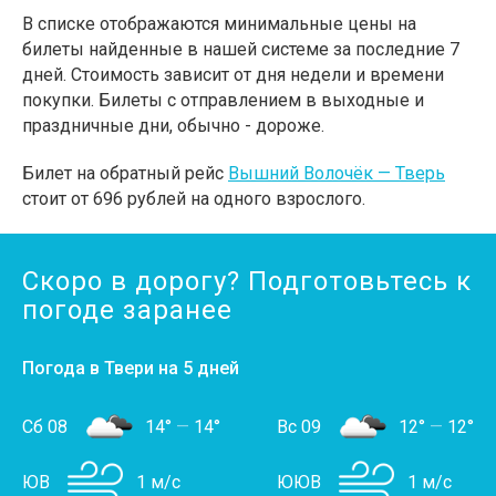
В списке отображаются минимальные цены на
билеты найденные в нашей системе за последние 7
дней. Стоимость зависит от дня недели и времени
покупки. Билеты с отправлением в выходные и
праздничные дни, обычно - дороже.
Билет на обратный рейс
Вышний Волочёк — Тверь
стоит от 696 рублей на одного взрослого.
Скоро в дорогу? Подготовьтесь к
погоде заранее
Погода в Твери на 5 дней
Сб 08
14°
—
14°
Вс 09
12°
—
12°
ЮВ
1 м/с
ЮЮВ
1 м/с