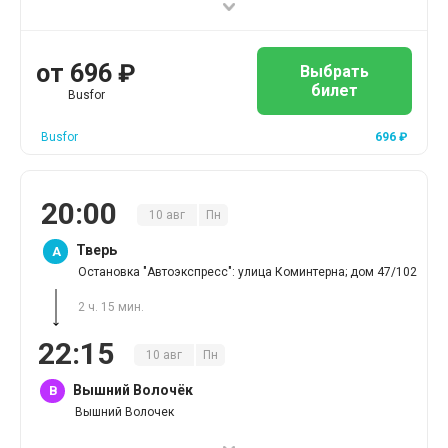
от
696
₽
Выбрать
билет
Busfor
Busfor
696
₽
20
:
00
10
авг
Пн
Тверь
A
Остановка "Автоэкспресс": улица Коминтерна; дом 47/102
2 ч. 15 мин.
22
:
15
10
авг
Пн
Вышний Волочёк
B
Вышний Волочек