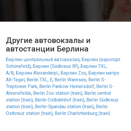
Другие автовокзалы и
автостанции Берлина
Берлин центральный автовокзал
,
Берлин (аэропорт
Schönefeld)
,
Берлин (Südkreuz Bf)
,
Берлин TXL,
A/B
,
Берлин Alexanderpl.
,
Берлин Zoo
,
Берлин метро
Alt-Tegel
,
Berlin TXL, E
,
Berlin Wannsee
,
Berlin S-
Treptower Park
,
Berlin Pankow Heinersdorf
,
Berlin S-
Ahrensfelde
,
Berlin Zoo station (train)
,
Berlin central
station (train)
,
Berlin Ostbahnhof (train)
,
Berlin Südkreuz
station (train)
,
Berlin-Spandau station (train)
,
Berlin
Ostkreuz station (train)
,
Berlin Charlottenburg (train)