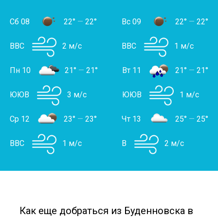
Сб 08
22°
—
22°
Вс 09
22°
—
22°
ВВС
2 м/с
ВВС
1 м/с
Пн 10
21°
—
21°
Вт 11
21°
—
21°
ЮЮВ
3 м/с
ЮЮВ
1 м/с
Ср 12
23°
—
23°
Чт 13
25°
—
25°
ВВС
1 м/с
В
2 м/с
Как еще добраться из Буденновска в