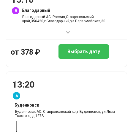
Благодарный
B
Благодарный АС: Россия,Ставропольский
край,356420,г.Благодарный,ул.Первомайская,30
от
378
₽
Выбрать дату
13
:
20
A
Буденновск
Буденновск АС: Ставропольский кр.,г.Буденновск, ул.Льва
Толстого, д.127В