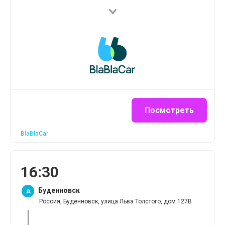
Посмотреть
BlaBlaCar
16
:
30
Буденновск
A
Россия, Буденновск, улица Льва Толстого, дом 127В