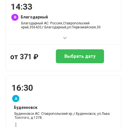
14
:
33
Благодарный
B
Благодарный АС: Россия,Ставропольский
край,356420,г.Благодарный,ул.Первомайская,30
от
371
₽
Выбрать дату
16
:
30
A
Буденновск
Буденновск АС: Ставропольский кр.,г.Буденновск, ул.Льва
Толстого, д.127В