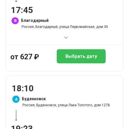
17
:
45
Благодарный
B
Россия, Благодарный, улица Первомайская, дом 30
от
627
₽
Выбрать дату
18
:
10
Буденновск
A
Россия, Буденновск, улица Льва Толстого, дом 127В
19
:
23