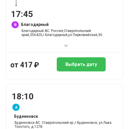
17
:
45
Благодарный
B
Благодарный АС: Россия,Ставропольский
край,356420,г.Благодарный,ул.Первомайская,30
от
417
₽
Выбрать дату
18
:
10
A
Буденновск
Буденновск АС: Ставропольский кр.,г.Буденновск, ул.Льва
Толстого, д.127В