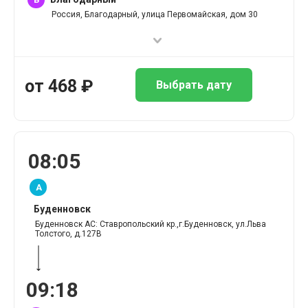
Россия, Благодарный, улица Первомайская, дом 30
от
468
₽
Выбрать дату
08
:
05
A
Буденновск
Буденновск АС: Ставропольский кр.,г.Буденновск, ул.Льва
Толстого, д.127В
09
:
18