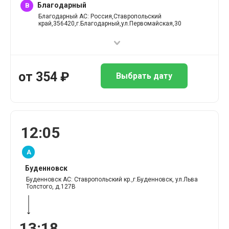
Благодарный
B
Благодарный АС: Россия,Ставропольский
край,356420,г.Благодарный,ул.Первомайская,30
от
354
₽
Выбрать дату
12
:
05
A
Буденновск
Буденновск АС: Ставропольский кр.,г.Буденновск, ул.Льва
Толстого, д.127В
13
:
18