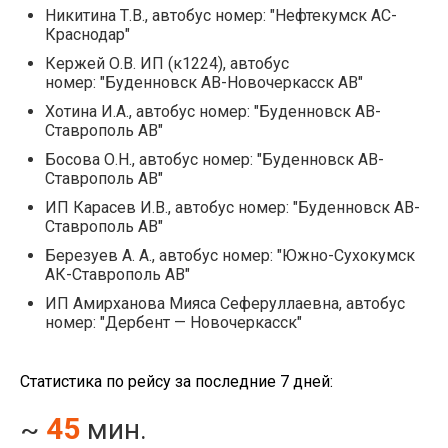
Никитина Т.В., автобус номер: "Нефтекумск АС-
Краснодар"
Кержей О.В. ИП (к1224), автобус
номер: "Буденновск АВ-Новочеркасск АВ"
Хотина И.А., автобус номер: "Буденновск АВ-
Ставрополь АВ"
Босова О.Н., автобус номер: "Буденновск АВ-
Ставрополь АВ"
ИП Карасев И.В., автобус номер: "Буденновск АВ-
Ставрополь АВ"
Березуев А. А., автобус номер: "Южно-Сухокумск
АК-Ставрополь АВ"
ИП Амирханова Мияса Сеферуллаевна, автобус
номер: "Дербент — Новочеркасск"
Статистика по рейсу за последние 7 дней:
45
~
мин.