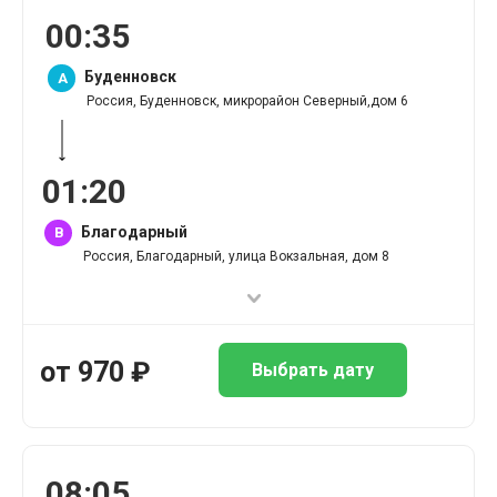
00
:
35
Буденновск
A
Россия, Буденновск, микрорайон Северный,дом 6
01
:
20
Благодарный
B
Россия, Благодарный, улица Вокзальная, дом 8
от
970
₽
Выбрать дату
08
:
05