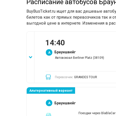
Расписание автобусов Бра
BuyBusTicket.ru ищет для вас дешевые авто
билетов как от прямых перевозчиков так и о
выгодной цене в интернете. Изменения в рас
14
:
40
Брауншвейг
A
Автовокзал Berliner Platz (38109)
Перевозчик:
GRANDES TOUR
Альтернативный вариант
A
Брауншвейг
Поездки через BlaBlaCar