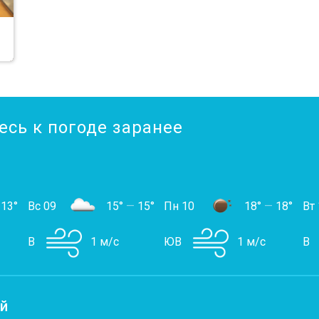
есь к погоде заранее
13°
Вс 09
15°
—
15°
Пн 10
18°
—
18°
Вт 
В
1 м/с
ЮВ
1 м/с
В
ей