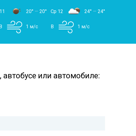
11
20°
—
20°
Ср 12
24°
—
24°
В
1 м/с
В
1 м/с
 автобусе или автомобиле: