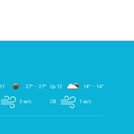
11
27°
—
27°
Ср 12
14°
—
14°
3 м/с
СВ
1 м/с