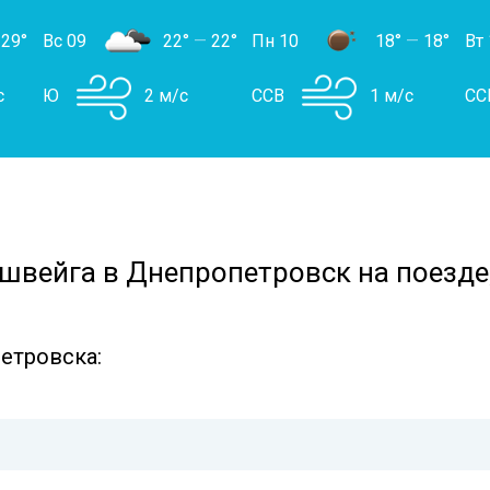
29°
Вс 09
22°
—
22°
Пн 10
18°
—
18°
Вт 
с
Ю
2 м/с
ССВ
1 м/с
СС
швейга в Днепропетровск на поезде,
етровска: