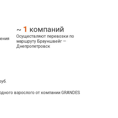
1
~
компаний
Осуществляют перевозки по
ления
маршруту Брауншвейг —
Днепропетровск
руб.
одного взрослого от компании GRANDES