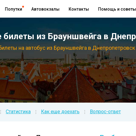
Попутки
Автовокзалы
Контакты
Помощь и советы
билеты из Брауншвейга в Днепр
билеты на автобус из Брауншвейга в Днепропетровск 
Статистика
Как еще доехать
Вопрос-ответ
⁝
⁝
⁝