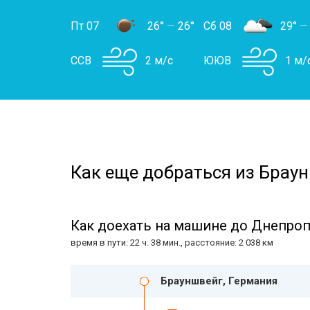
Пт 07
26°
—
26°
Сб 08
29°
—
ССВ
2 м/с
ЮЮВ
1 м/
Как еще добраться из Браун
Как доехать на машине до Днепроп
время в пути: 22 ч. 38 мин., расстояние: 2 038 км
Брауншвейг, Германия