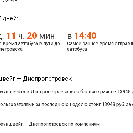
 дней:
11
20
14:40
д.
ч.
мин.
в
 время автобуса в пути до
Самое раннее время отправ
петровска
автобуса
швейг — Днепропетровск
рауншвейга в Днепропетровск колеблется в районе 13948 
льзователями за последнюю неделю стоит 13948 руб. за 
рауншвейг — Днепропетровск по компаниям: