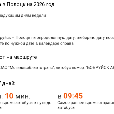
 в Полоцк на 2026 год
следующим дням недели:
руйск – Полоцк на определенную дату, выберите дату пое
те по нужной дате в календаре справа.
ют на маршруте
ОАО "Могилевоблавтотранс", автобус номер: "БОБРУЙСК 
 дней:
10
09:45
ч.
мин.
в
 время автобуса в пути до
Самое раннее время отправ
а
автобуса