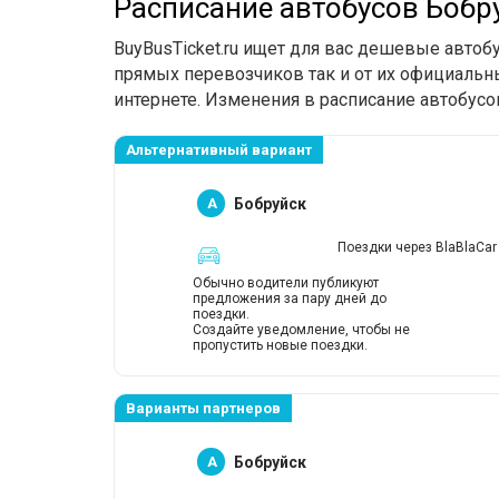
Расписание автобусов Бобр
BuyBusTicket.ru ищет для вас дешевые автоб
прямых перевозчиков так и от их официальны
интернете. Изменения в расписание автобусо
Альтернативный вариант
A
Бобруйск
Поездки через BlaBlaCar
Обычно водители публикуют
предложения за пару дней до
поездки.
Создайте уведомление, чтобы не
пропустить новые поездки.
Варианты партнеров
A
Бобруйск