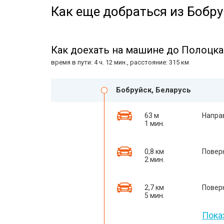
Как еще добраться из Бобру
Как доехать на машине до Полоцка
время в пути: 4 ч. 12 мин., расстояние: 315 км
Бобруйск, Беларусь
63 м
Напра
1 мин.
0,8 км
Повер
2 мин.
2,7 км
Повер
5 мин.
Пока