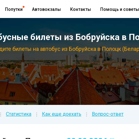
Попутки
Автовокзалы
Контакты
Помощь и советы
усные билеты из Бобруйска в По
дите билеты на автобус из Бобруйска в Полоцк (Белар
Статистика
Как еще доехать
Вопрос-ответ
⁝
⁝
⁝