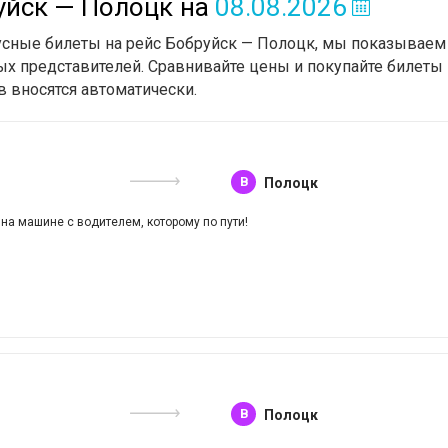
уйск — Полоцк
на
08.08.2026
усные билеты на рейс Бобруйск — Полоцк, мы показываем 
х представителей. Сравнивайте цены и покупайте билеты 
в вносятся автоматически.
B
Полоцк
 на машине с водителем, которому по пути!
B
Полоцк