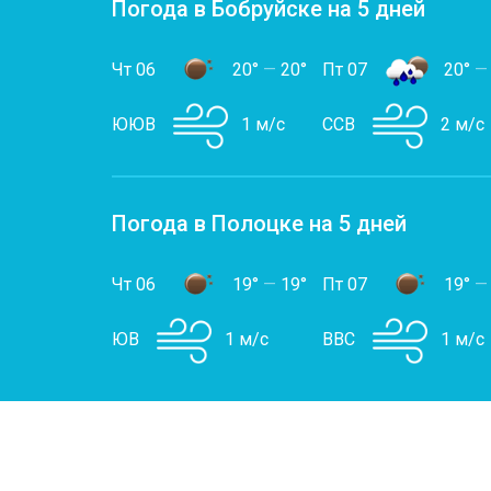
Погода в Бобруйске на 5 дней
Чт 06
20°
—
20°
Пт 07
20°
—
ЮЮВ
1 м/с
ССВ
2 м/с
Погода в Полоцке на 5 дней
Чт 06
19°
—
19°
Пт 07
19°
—
ЮВ
1 м/с
ВВС
1 м/с