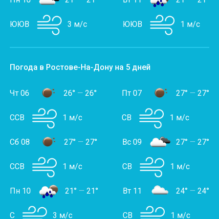
ЮЮВ
3 м/с
ЮЮВ
1 м/с
Погода в Ростове-На-Дону на 5 дней
Чт 06
26°
—
26°
Пт 07
27°
—
27°
ССВ
1 м/с
СВ
1 м/с
Сб 08
27°
—
27°
Вс 09
27°
—
27°
ССВ
1 м/с
СВ
1 м/с
Пн 10
21°
—
21°
Вт 11
24°
—
24°
С
3 м/с
СВ
1 м/с