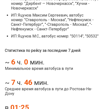
номер: "Дербент — Новочеркасск", "Хучни -
Новочеркасск"
ИП Яцунов Максим Сергеевич, автобус
номер: "Ставрополь - Москва", "Нефтекумск -
Санкт-Петербург", "-Ставрополь - Москва", "-
Нефтекумск - Санкт-Петербург"
ИП Яцунов M.C., автобус номер: "50114", "50532"
Статистика по рейсу за последние 7 дней:
6
0
~
ч.
мин.
Минимальное время автобуса в пути
7
46
~
ч.
мин.
Среднее время автобуса в пути до Ростова-На-
Дону
01:25
в