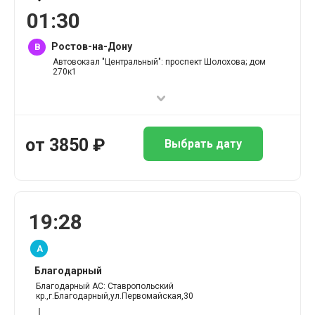
01
:
30
Ростов-на-Дону
B
Автовокзал "Центральный": проспект Шолохова; дом
270к1
от
3850
₽
Выбрать дату
19
:
28
A
Благодарный
Благодарный АС: Ставропольский
кр.,г.Благодарный,ул.Первомайская,30