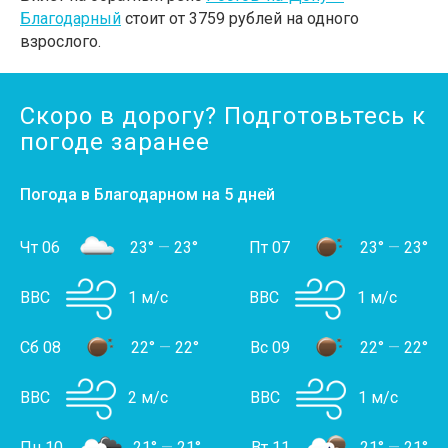
Благодарный
стоит от 3759 рублей на одного
взрослого.
Скоро в дорогу? Подготовьтесь к
погоде заранее
Погода в Благодарном на 5 дней
Чт 06
23°
—
23°
Пт 07
23°
—
23°
ВВС
1 м/с
ВВС
1 м/с
Сб 08
22°
—
22°
Вс 09
22°
—
22°
ВВС
2 м/с
ВВС
1 м/с
Пн 10
21°
—
21°
Вт 11
21°
—
21°