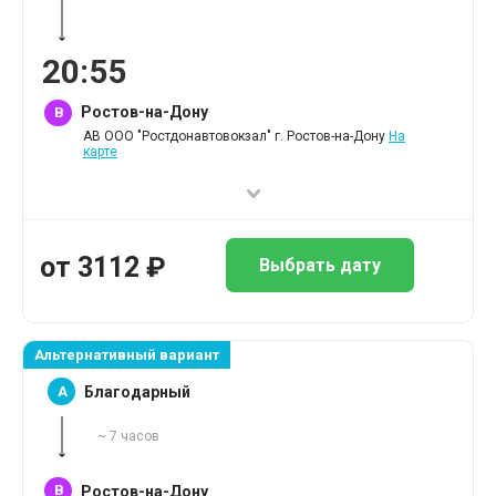
20
:
55
Ростов-на-Дону
B
АВ ООО "Ростдонавтовокзал" г. Ростов-на-Дону
На
карте
от
3112
₽
Выбрать дату
Альтернативный вариант
A
Благодарный
~
7
часов
B
Ростов-на-Дону