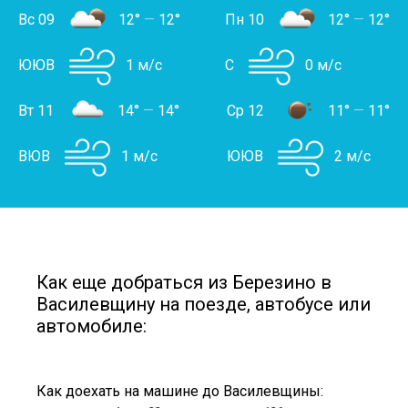
Вс 09
12°
—
12°
Пн 10
12°
—
12°
ЮЮВ
1 м/с
С
0 м/с
Вт 11
14°
—
14°
Ср 12
11°
—
11°
ВЮВ
1 м/с
ЮЮВ
2 м/с
Как еще добраться из Березино в
Василевщину на поезде, автобусе или
автомобиле:
Как доехать на машине до Василевщины: