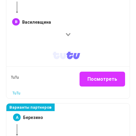
B
Василевщина
TuTu
Посмотреть
TuTu
Варианты партнеров
A
Березино