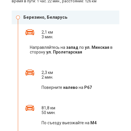
время в пути: 1 час. 22 мин., расстояние: 126 км
Березино, Беларусь
2,1 км
3 мин.
Направляйтесь на
запад
по
ул. Минская
в
сторону
ул. Пролетарская
2,3 км
2 мин.
Поверните
налево
на
Р67
81,8 км
50 мин.
По съезду выезжайте на
M4