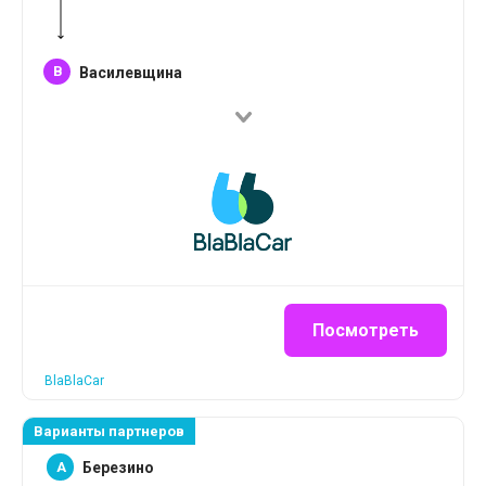
B
Василевщина
Посмотреть
BlaBlaCar
Варианты партнеров
A
Березино