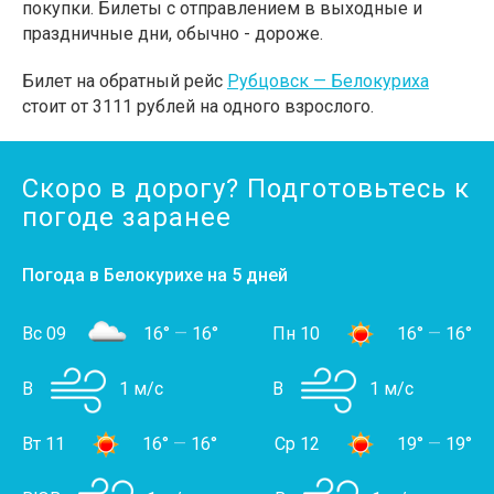
покупки. Билеты с отправлением в выходные и
праздничные дни, обычно - дороже.
Билет на обратный рейс
Рубцовск — Белокуриха
стоит от 3111 рублей на одного взрослого.
Скоро в дорогу? Подготовьтесь к
погоде заранее
Погода в Белокурихе на 5 дней
Вс 09
16°
—
16°
Пн 10
16°
—
16°
В
1 м/с
В
1 м/с
Вт 11
16°
—
16°
Ср 12
19°
—
19°