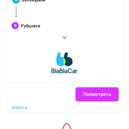
Белокуриха
B
Рубцовск
Посмотреть
BlaBlaCar