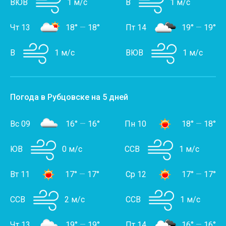
ВЮВ
1 м/с
В
1 м/с
Чт 13
18°
—
18°
Пт 14
19°
—
19°
В
1 м/с
ВЮВ
1 м/с
Погода в Рубцовске на 5 дней
Вс 09
16°
—
16°
Пн 10
18°
—
18°
ЮВ
0 м/с
ССВ
1 м/с
Вт 11
17°
—
17°
Ср 12
17°
—
17°
ССВ
2 м/с
ССВ
1 м/с
Чт 13
19°
—
19°
Пт 14
16°
—
16°