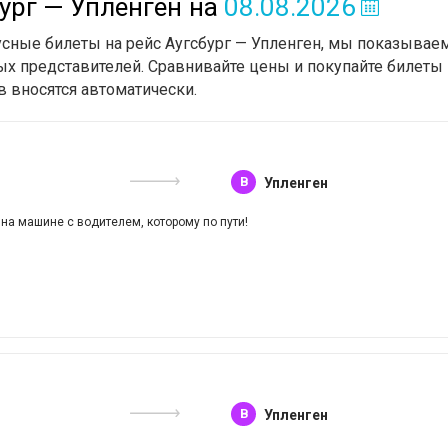
ург — Упленген
на
08.08.2026
усные билеты на рейс Аугсбург — Упленген, мы показываем
х представителей. Сравнивайте цены и покупайте билеты 
в вносятся автоматически.
B
Упленген
 на машине с водителем, которому по пути!
B
Упленген