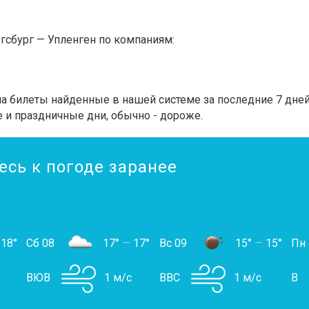
гсбург — Упленген по компаниям:
 билеты найденные в нашей системе за последние 7 дней.
 и праздничные дни, обычно - дороже.
есь к погоде заранее
18°
Сб 08
17°
—
17°
Вс 09
15°
—
15°
Пн
ВЮВ
1 м/с
ВВС
1 м/с
В