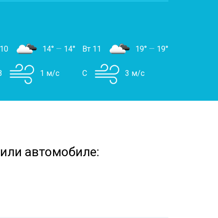
 10
14°
—
14°
Вт 11
19°
—
19°
В
1 м/с
С
3 м/с
 или автомобиле: