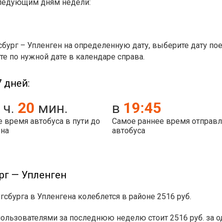
следующим дням недели:
сбург – Упленген на определенную дату, выберите дату по
те по нужной дате в календаре справа.
 дней:
20
19:45
ч.
мин.
в
 время автобуса в пути до
Самое раннее время отправ
ена
автобуса
рг — Упленген
гсбурга в Упленгена колеблется в районе 2516 руб.
ьзователями за последнюю неделю стоит 2516 руб. за од