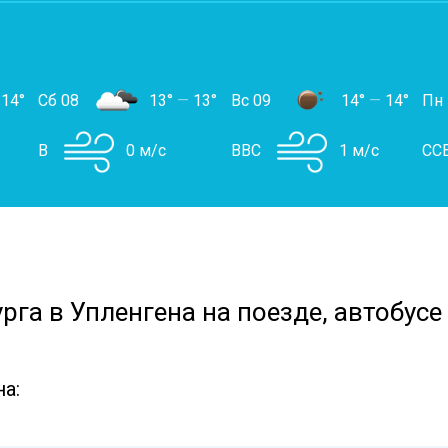
14°
Сб 08
13°
—
13°
Вс 09
14°
—
14°
Пн
В
0 м/с
ВВС
1 м/с
СС
рга в Упленгена на поезде, автобусе
а: