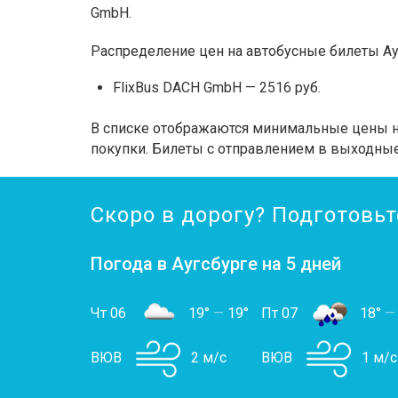
GmbH.
Распределение цен на автобусные билеты Ау
FlixBus DACH GmbH — 2516 руб.
В списке отображаются минимальные цены на
покупки. Билеты с отправлением в выходные
Скоро в дорогу? Подготовьт
Погода в Аугсбурге на 5 дней
Чт 06
19°
—
19°
Пт 07
18°
—
ВЮВ
2 м/с
ВЮВ
1 м/с