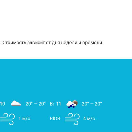
 Стоимость зависит от дня недели и времени
 10
20°
—
20°
Вт 11
20°
—
20°
1 м/с
ВЮВ
4 м/с