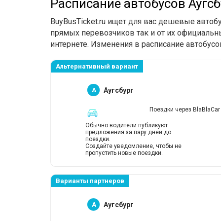
Расписание автобусов Аугсб
BuyBusTicket.ru ищет для вас дешевые автоб
прямых перевозчиков так и от их официальны
интернете. Изменения в расписание автобусо
Альтернативный вариант
A
Аугсбург
Поездки через BlaBlaCar
Обычно водители публикуют
предложения за пару дней до
поездки.
Создайте уведомление, чтобы не
пропустить новые поездки.
Варианты партнеров
A
Аугсбург