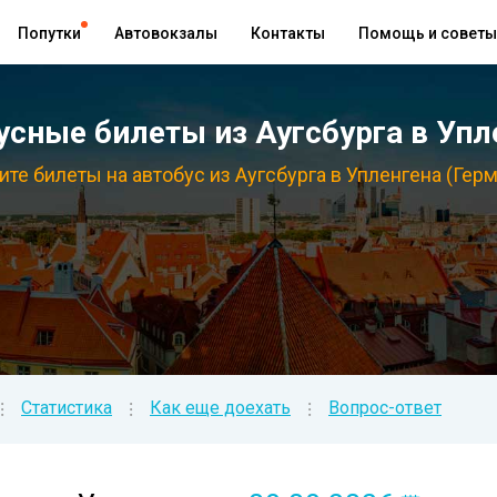
Попутки
Автовокзалы
Контакты
Помощь и советы
сные билеты из Аугсбурга в Упле
те билеты на автобус из Аугсбурга в Упленгена (Гер
Статистика
Как еще доехать
Вопрос-ответ
⁝
⁝
⁝