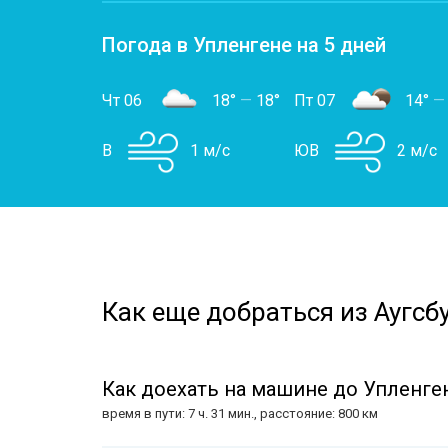
Погода в Упленгене на 5 дней
Чт 06
18°
—
18°
Пт 07
14°
—
В
1 м/с
ЮВ
2 м/с
Как еще добраться из Аугсбу
Как доехать на машине до Упленген
время в пути: 7 ч. 31 мин., расстояние: 800 км