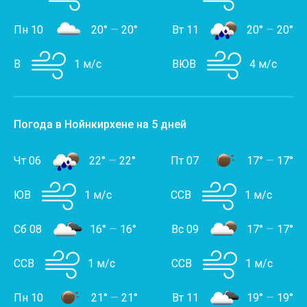
Пн 10
20°
—
20°
Вт 11
20°
—
20°
В
1 м/с
ВЮВ
4 м/с
Погода в Нойнкирхене на 5 дней
Чт 06
22°
—
22°
Пт 07
17°
—
17°
ЮВ
1 м/с
ССВ
1 м/с
Сб 08
16°
—
16°
Вс 09
17°
—
17°
ССВ
1 м/с
ССВ
1 м/с
Пн 10
21°
—
21°
Вт 11
19°
—
19°