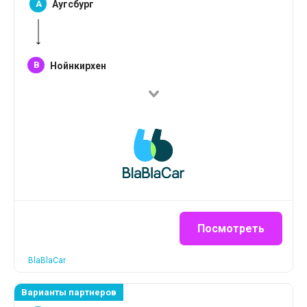
A
Аугсбург
B
Нойнкирхен
Посмотреть
BlaBlaCar
Варианты партнеров