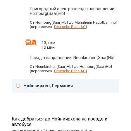
Пригородный электропоезд в направлении:
Homburg(Saar)Hbf
От Homburg(Saar)Hbf до Mannheim Hauptbahnhof
(перевозчик:
Deutsche Bahn AG
)
13,7 км
12 мин.
Поезд в направлении: Neunkirchen(Saar)Hbf
От Neunkirchen(Saar)Hbf до Homburg(Saar)Hbf
(перевозчик:
Deutsche Bahn AG
)
Нойнкирхен, Германия
Как добраться до Нойнкирхена на поезде и
автобусе:
время в пути: 6 ч. 26 мин., расстояние: 414 км