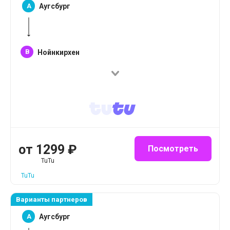
A
Аугсбург
B
Нойнкирхен
от
1299
₽
Посмотреть
TuTu
TuTu
Варианты партнеров
A
Аугсбург