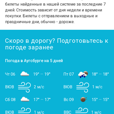
билеты найденные в нашей системе за последние 7
дней. Стоимость зависит от дня недели и времени
покупки. Билеты с отправлением в выходные и
праздничные дни, обычно - дороже.
Скоро в дорогу? Подготовьтесь к
погоде заранее
Погода в Аугсбурге на 5 дней
Чт 06
19°
—
19°
Пт 07
18°
—
18°
ВЮВ
2 м/с
ВЮВ
1 м/с
Сб 08
17°
—
17°
Вс 09
15°
—
15°
ВЮВ
1 м/с
ВВС
1 м/с