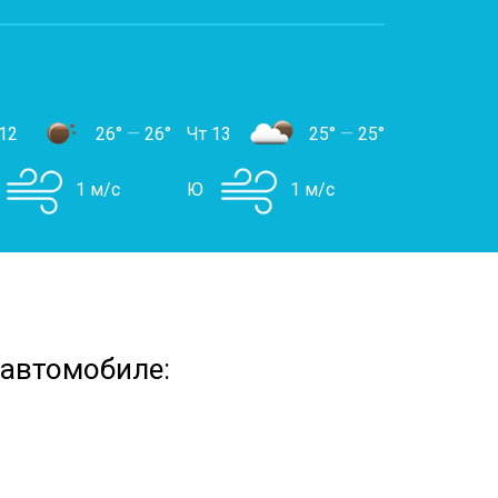
12
26°
—
26°
Чт 13
25°
—
25°
1 м/с
Ю
1 м/с
 автомобиле: