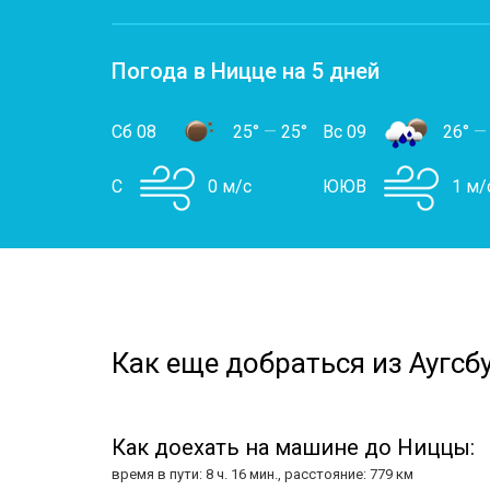
Погода в Ницце на 5 дней
Сб 08
25°
—
25°
Вс 09
26°
—
С
0 м/с
ЮЮВ
1 м/
Как еще добраться из Аугсбу
Как доехать на машине до Ниццы:
время в пути: 8 ч. 16 мин., расстояние: 779 км