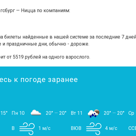
гсбург — Ницца по компаниям:
 билеты найденные в нашей системе за последние 7 дней.
 и праздничные дни, обычно - дороже.
ит от 5519 рублей на одного взрослого.
есь к погоде заранее
15°
Пн 10
20°
—
20°
Вт 11
20°
—
20°
Ср 
В
1 м/с
ВЮВ
4 м/с
СС