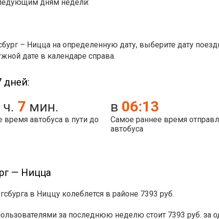
следующим дням недели:
сбург – Ницца на определенную дату, выберите дату поезд
ужной дате в календаре справа.
 дней:
7
06:13
ч.
мин.
в
 время автобуса в пути до
Самое раннее время отправ
автобуса
рг — Ницца
гсбурга в Ниццу колеблется в районе 7393 руб.
ьзователями за последнюю неделю стоит 7393 руб. за одн