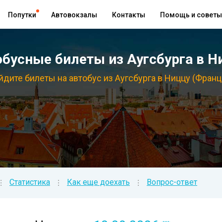
Попутки
Автовокзалы
Контакты
Помощь и советы
бусные билеты из Аугсбурга в Ни
йдите билеты на автобус из Аугсбурга в Ниццу (Франц
Статистика
Как еще доехать
Вопрос-ответ
⁝
⁝
⁝