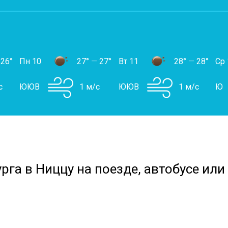
26°
Пн 10
27°
—
27°
Вт 11
28°
—
28°
Ср 
с
ЮЮВ
1 м/с
ЮЮВ
1 м/с
Ю
рга в Ниццу на поезде, автобусе или