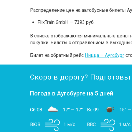
Распределение цен на автобусные билеты Ау
FlixTrain GmbH — 7393 руб.
В списке отображаются минимальные цены на
покупки. Билеты с отправлением в выходные
Билет на обратный рейс
Ницца — Аугсбург
сто
Скоро в дорогу? Подготовьт
Погода в Аугсбурге на 5 дней
Сб 08
17°
—
17°
Вс 09
15°
—
ВЮВ
1 м/с
ВВС
1 м/с