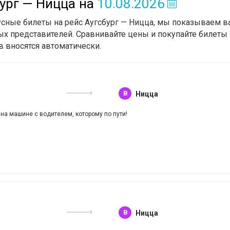
бург — Ницца
на
10.08.2026
усные билеты на рейс Аугсбург — Ницца, мы показываем ва
х представителей. Сравнивайте цены и покупайте билеты 
в вносятся автоматически.
B
Ницца
 на машине с водителем, которому по пути!
B
Ницца