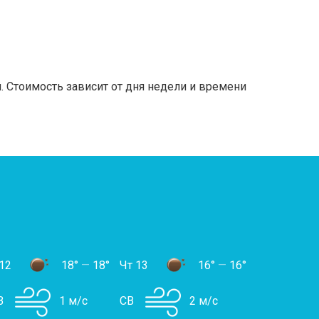
 Стоимость зависит от дня недели и времени
12
18°
—
18°
Чт 13
16°
—
16°
В
1 м/с
СВ
2 м/с