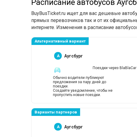
Расписание автобусов Аугс
BuyBusTicket.ru ищет для вас дешевые автоб
прямых перевозчиков так и от их официальны
интернете. Изменения в расписание автобусо
Альтернативный вариант
A
Аугсбург
Поездки через BlaBlaCar
Обычно водители публикуют
предложения за пару дней до
поездки.
Создайте уведомление, чтобы не
пропустить новые поездки.
Варианты партнеров
A
Аугсбург