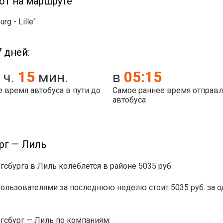
ют на маршруте
rg - Lille"
 дней:
15
05:15
ч.
мин.
в
 время автобуса в пути до
Самое раннее время отправ
автобуса
рг — Лиль
гсбурга в Лиль колеблется в районе 5035 руб.
ьзователями за последнюю неделю стоит 5035 руб. за одно
гсбург — Лиль по компаниям: