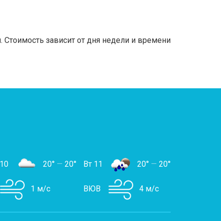
 Стоимость зависит от дня недели и времени
 10
20°
—
20°
Вт 11
20°
—
20°
1 м/с
ВЮВ
4 м/с