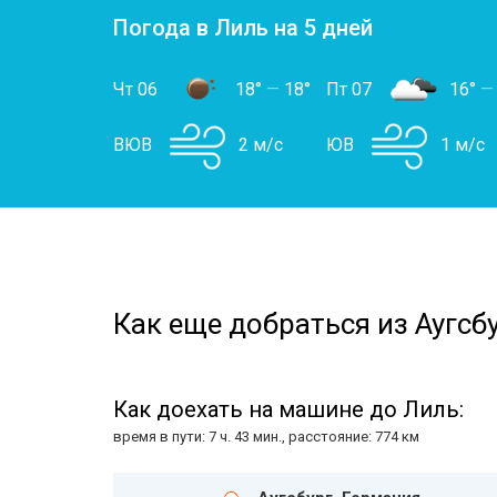
Погода в Лиль на 5 дней
Чт 06
18°
—
18°
Пт 07
16°
—
ВЮВ
2 м/с
ЮВ
1 м/с
Как еще добраться из Аугсбу
Как доехать на машине до Лиль:
время в пути: 7 ч. 43 мин., расстояние: 774 км