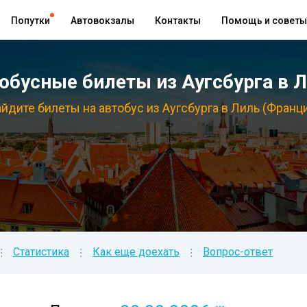
Попутки
Автовокзалы
Контакты
Помощь и советы
бусные билеты из Аугсбурга в Л
йдите билеты на автобус из Аугсбурга в Лиль (Франц
Статистика
Как еще доехать
Вопрос-ответ
⁝
⁝
⁝