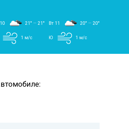
 10
21°
—
21°
Вт 11
20°
—
20°
1 м/с
Ю
1 м/с
 автомобиле: