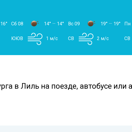
16°
Сб 08
14°
—
14°
Вс 09
19°
—
19°
Пн
ЮЮВ
1 м/с
СВ
2 м/с
СВ
рга в Лиль на поезде, автобусе или