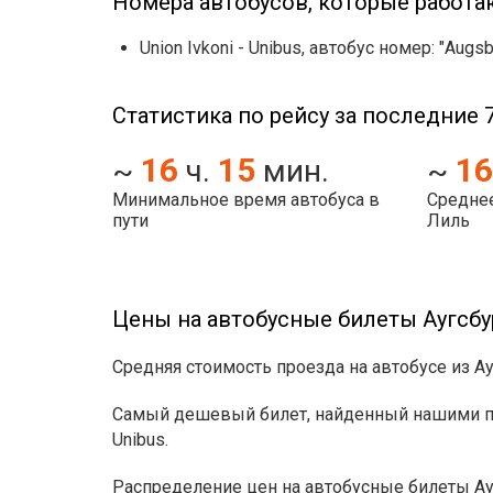
Номера автобусов, которые работа
Union Ivkoni - Unibus, автобус номер: "Augsbu
Статистика по рейсу за последние 7
16
15
16
~
ч.
мин.
~
Минимальное время автобуса в
Среднее
пути
Лиль
Цены на автобусные билеты Аугсбу
Средняя стоимость проезда на автобусе из Ау
Самый дешевый билет, найденный нашими пол
Unibus.
Распределение цен на автобусные билеты Ау