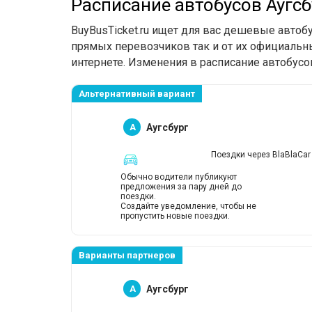
Расписание автобусов Аугсб
BuyBusTicket.ru ищет для вас дешевые автоб
прямых перевозчиков так и от их официальны
интернете. Изменения в расписание автобусо
Альтернативный вариант
A
Аугсбург
Поездки через BlaBlaCar
Обычно водители публикуют
предложения за пару дней до
поездки.
Создайте уведомление, чтобы не
пропустить новые поездки.
Варианты партнеров
A
Аугсбург