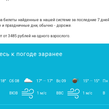
 билеты найденные в нашей системе за последние 7 дней.
 и праздничные дни, обычно - дороже.
т от 3485 рублей на одного взрослого.
есь к погоде заранее
18°
Сб 08
17°
—
17°
Вс 09
15°
—
15°
Пн
ВЮВ
1 м/с
ВВС
1 м/с
В