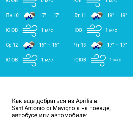
ЮЮВ
0 м/с
ЮВ
1 м/с
Пн 10
17°
—
17°
Вт 11
19°
—
19°
ЮЮВ
1 м/с
ЮВ
1 м/с
Ср 12
16°
—
16°
Чт 13
17°
—
17°
ЮЮВ
1 м/с
ЮЮВ
1 м/с
Как еще добраться из Aprilia в
Sant'Antonio di Mavignola на поезде,
автобусе или автомобиле: