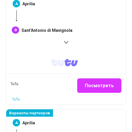
A
Aprilia
B
Sant'Antonio di Mavignola
TuTu
Посмотреть
TuTu
Варианты партнеров
A
Aprilia