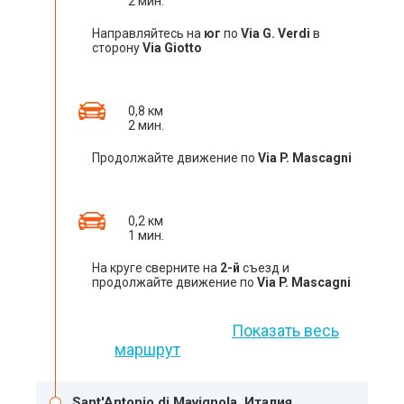
2 мин.
Направляйтесь на
юг
по
Via G. Verdi
в
сторону
Via Giotto
0,8 км
2 мин.
Продолжайте движение по
Via P. Mascagni
0,2 км
1 мин.
На круге сверните на
2-й
съезд и
продолжайте движение по
Via P. Mascagni
Показать весь
маршрут
Sant'Antonio di Mavignola, Италия