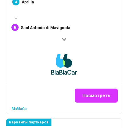
A
Aprilia
B
Sant'Antonio di Mavignola
Посмотреть
BlaBlaCar
Варианты партнеров