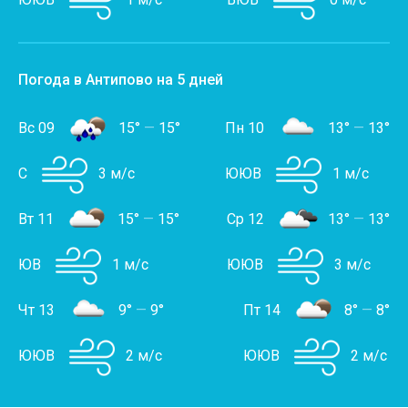
Погода в Антипово на 5 дней
Вс 09
15°
—
15°
Пн 10
13°
—
13°
С
3 м/с
ЮЮВ
1 м/с
Вт 11
15°
—
15°
Ср 12
13°
—
13°
ЮВ
1 м/с
ЮЮВ
3 м/с
Чт 13
9°
—
9°
Пт 14
8°
—
8°
ЮЮВ
2 м/с
ЮЮВ
2 м/с