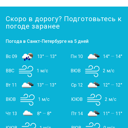
Скоро в дорогу? Подготовьтесь к
погоде заранее
Погода в Санкт-Петербурге на 5 дней
Вс 09
13°
—
13°
Пн 10
14°
—
14°
ВВС
1 м/с
ВЮВ
2 м/с
Вт 11
13°
—
13°
Ср 12
12°
—
12°
ВЮВ
1 м/с
ЮЮВ
2 м/с
Чт 13
8°
—
8°
Пт 14
11°
—
11°
ЮЮВ
1 м/с
ВЮВ
0 м/с