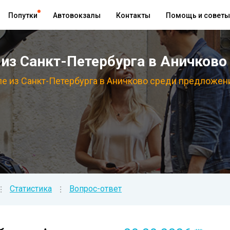
Попутки
Автовокзалы
Контакты
Помощь и советы
из Санкт-Петербурга в Аничково 
е из Санкт-Петербурга в Аничково среди предложений
Статистика
Вопрос-ответ
⁝
⁝