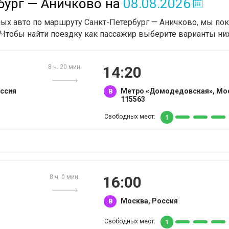
бург — Аничково
на
08.08.2026
тных авто по маршруту Санкт-Петербург — Аничково, мы п
 Чтобы найти поездку как пассажир выберите варианты ниж
8 ч. 20 мин.
14:20
оссия
Метро «Домодедовская», Мос
B
115563
Свободных мест:
1
8 ч. 0 мин.
16:00
Москва, Россия
B
Свободных мест:
1