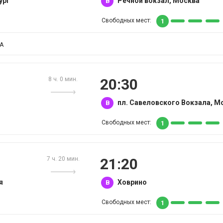
ург
Речной вокзал, Москва
B
Свободных мест:
1
RA
8 ч. 0 мин.
20:30
пл. Савеловского Вокзала, М
B
Свободных мест:
1
7 ч. 20 мин.
21:20
я
Ховрино
B
Свободных мест:
1