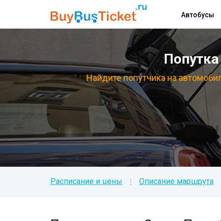
Автобусы
Попутка 
Найдите попутчика на автомобил
Расписание и цены
Описание маршрута
⁝