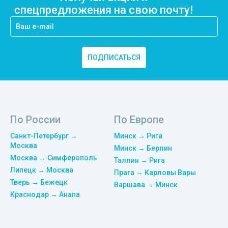
спецпредложения на свою почту!
ПОДПИСАТЬСЯ
По России
По Европе
Санкт-Петербург →
Минск → Рига
Москва
Минск → Берлин
Москва → Симферополь
Таллин → Рига
Липецк → Москва
Прага → Карловы Вары
Тверь → Бежецк
Варшава → Минск
Краснодар → Анапа