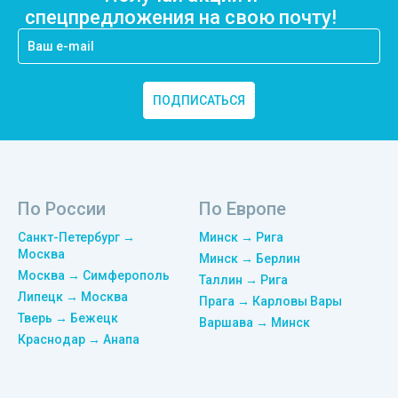
спецпредложения на свою почту!
ПОДПИСАТЬСЯ
По России
По Европе
Санкт-Петербург →
Минск → Рига
Москва
Минск → Берлин
Москва → Симферополь
Таллин → Рига
Липецк → Москва
Прага → Карловы Вары
Тверь → Бежецк
Варшава → Минск
Краснодар → Анапа