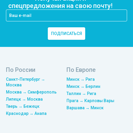
спецпредложения на свою почту!
ПОДПИСАТЬСЯ
По России
По Европе
Санкт-Петербург →
Минск → Рига
Москва
Минск → Берлин
Москва → Симферополь
Таллин → Рига
Липецк → Москва
Прага → Карловы Вары
Тверь → Бежецк
Варшава → Минск
Краснодар → Анапа