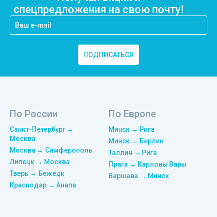
спецпредложения на свою почту!
ПОДПИСАТЬСЯ
По России
По Европе
Санкт-Петербург →
Минск → Рига
Москва
Минск → Берлин
Москва → Симферополь
Таллин → Рига
Липецк → Москва
Прага → Карловы Вары
Тверь → Бежецк
Варшава → Минск
Краснодар → Анапа