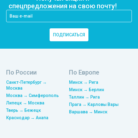
спецпредложения на свою почту!
ПОДПИСАТЬСЯ
По России
По Европе
Санкт-Петербург →
Минск → Рига
Москва
Минск → Берлин
Москва → Симферополь
Таллин → Рига
Липецк → Москва
Прага → Карловы Вары
Тверь → Бежецк
Варшава → Минск
Краснодар → Анапа