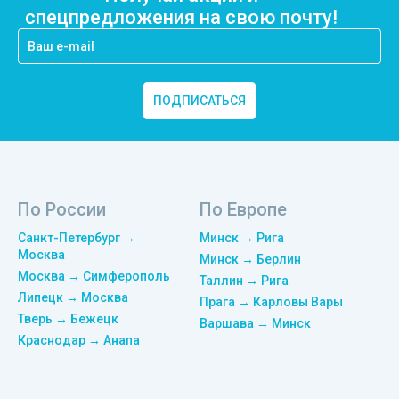
спецпредложения на свою почту!
ПОДПИСАТЬСЯ
По России
По Европе
Санкт-Петербург →
Минск → Рига
Москва
Минск → Берлин
Москва → Симферополь
Таллин → Рига
Липецк → Москва
Прага → Карловы Вары
Тверь → Бежецк
Варшава → Минск
Краснодар → Анапа