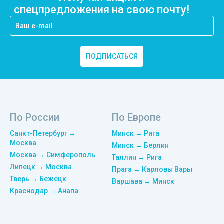
спецпредложения на свою почту!
ПОДПИСАТЬСЯ
По России
По Европе
Санкт-Петербург →
Минск → Рига
Москва
Минск → Берлин
Москва → Симферополь
Таллин → Рига
Липецк → Москва
Прага → Карловы Вары
Тверь → Бежецк
Варшава → Минск
Краснодар → Анапа